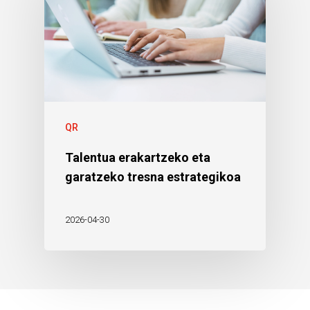
QR
Talentua erakartzeko eta
garatzeko tresna estrategikoa
2026-04-30