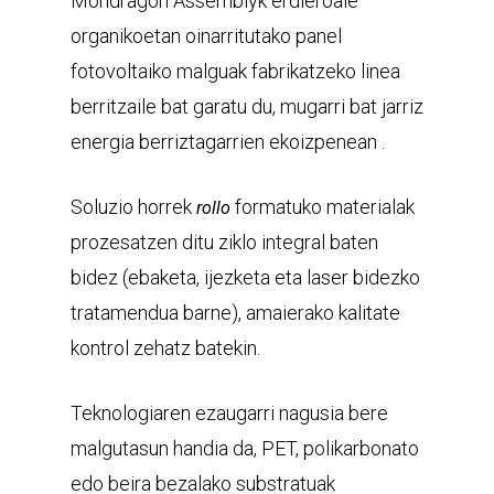
Mondragon Assemblyk erdieroale
organikoetan oinarritutako panel
fotovoltaiko malguak fabrikatzeko linea
berritzaile bat garatu du, mugarri bat jarriz
energia berriztagarrien ekoizpenean .
Soluzio horrek
formatuko materialak
rollo
prozesatzen ditu ziklo integral baten
bidez (ebaketa, ijezketa eta laser bidezko
tratamendua barne), amaierako kalitate
kontrol zehatz batekin.
Teknologiaren ezaugarri nagusia bere
malgutasun handia da, PET, polikarbonato
edo beira bezalako substratuak