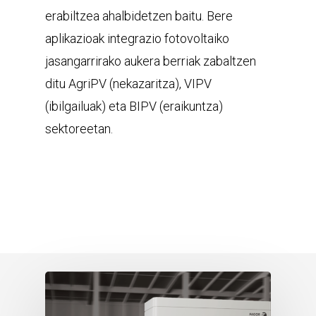
erabiltzea ahalbidetzen baitu. Bere
aplikazioak integrazio fotovoltaiko
jasangarrirako aukera berriak zabaltzen
ditu AgriPV (nekazaritza), VIPV
(ibilgailuak) eta BIPV (eraikuntza)
sektoreetan.