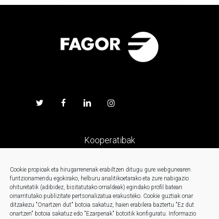
Kooperatibak
Prentsa
Cookie propioak eta hirugarrenenak erabiltzen ditugu gure webgunearen
funtzionamendu egokirako, helburu analitikoetarako eta zure nabigazio
ohituretatik (adibidez, bisitatutako orrialdeak) egindako profil batean
Kontaktua
oinarritutako publizitate pertsonalizatua erakusteko.
Cookie guztiak onar
ditzakezu "Onartzen dut" botoia sakatuz, haien erabilera baztertu "Ez dut
onartzen" botoia sakatuz edo "Ezarpenak" botoitik konfiguratu.
Informazio
Berriak