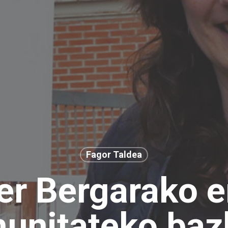
Fagor Taldea
er Bergarako e
unitateko baz