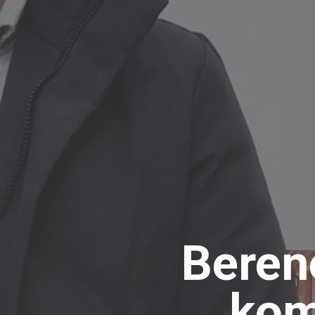
Beren
kom