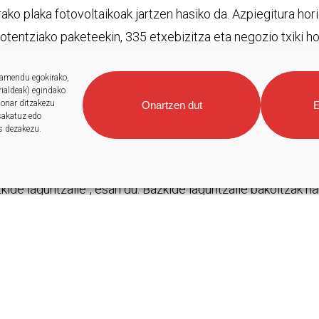
ako plaka fotovoltaikoak jartzen hasiko da. Azpiegitura hori
potentziako paketeekin, 335 etxebizitza eta negozio txiki ho
n eskolako plakak, eta, udazkenean, Osintxu eta Labegaraieta
namendu egokirako,
rrialdeak) egindako
 onar ditzakezu
Onartzen dut
E
 sakatuz edo
s dezakezu.
eskertu ditu Berenerreko lehendakariak. “Fagor moduko baz
i proiektu bat garatzeko. Bergarako Udala ere berriki bazk
zkide laguntzaile“, esan du. Bazkide laguntzaile bakoitzak ha
teaz aparte, Kontseilu Errektorean parte hartzeko eta koo
ntza partekatzeko konpromisoa hartu du Fagorrek. “Debago
ergia komunitateekin saretzen eta nolabaiteko lotura fink