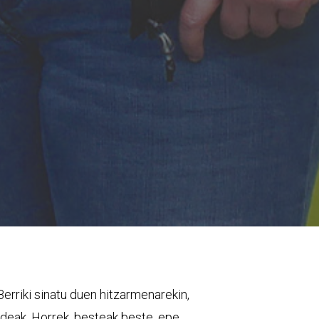
 Berriki sinatu duen hitzarmenarekin,
ldeak. Horrek, besteak beste, epe