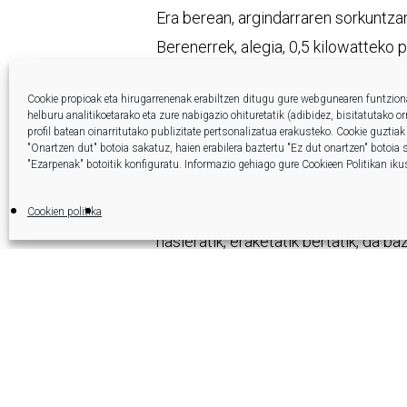
Era berean, argindarraren sorkuntzar
Berenerrek, alegia, 0,5 kilowatteko 
uztailean jarriko lirateke San Marti
Cookie propioak eta hirugarrenenak erabiltzen ditugu gure webgunearen funtzio
helburu analitikoetarako eta zure nabigazio ohituretatik (adibidez, bisitatutako o
Bazkide laguntzaileen garrantzia
profil batean oinarritutako publizitate pertsonalizatua erakusteko.
Cookie guztiak
"Onartzen dut" botoia sakatuz, haien erabilera baztertu "Ez dut onartzen" botoia
"Ezarpenak" botoitik konfiguratu.
Informazio gehiago gure Cookieen Politikan iku
Fagorren ekarpena eta bazkidetzea 
ezinbestekoa da Berener moduko herr
Cookien politika
hasieratik, eraketatik bertatik, da ba
kapital sozialean diru ekarpena egi
proiektu komunitarioetan duen jaki
markoan, eskualdean dauden beste en
du Kareagak.