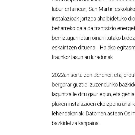
labur-ertainean, San Martin eskolak
instalazioak jartzea ahalbidetuko di
beharreko gaia da trantsizio energe
berriztagarrietan oinarritutako bide
eskaintzen dituena… Halako egitasm
Iraunkortasun arduradunak.
2022an sortu zen Berener, eta, orduti
bergarar guztiei zuzenduriko bazkide
laguntzaile ditu gaur egun, eta gehi
plaken instalazioen ekoizpena ahalik
lehendakariak. Datorren astean Osin
bazkidetza kanpaina.