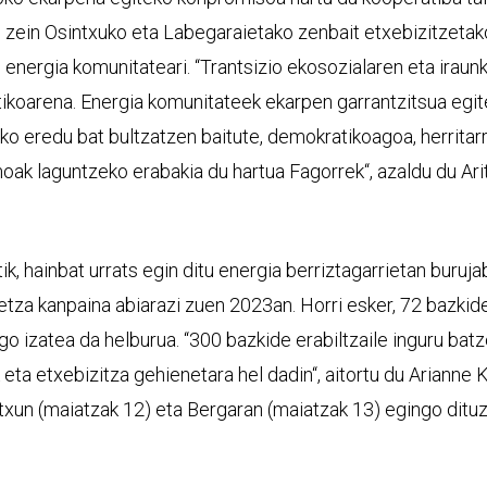
o zein Osintxuko eta Labegaraietako zenbait etxebizitzetak
o energia komunitateari. “Trantsizio ekosozialaren eta irau
tikoarena. Energia komunitateek ekarpen garrantzitsua egit
zko eredu bat bultzatzen baitute, demokratikoagoa, herrita
oak laguntzeko erabakia du hartua Fagorrek“, azaldu du A
k, hainbat urrats egin ditu energia berriztagarrietan buruja
tza kanpaina abiarazi zuen 2023an. Horri esker, 72 bazkide 
ago izatea da helburua. “300 bazkide erabiltzaile inguru ba
 eta etxebizitza gehienetara hel dadin“, aitortu du Arianne
txun (maiatzak 12) eta Bergaran (maiatzak 13) egingo dituzt