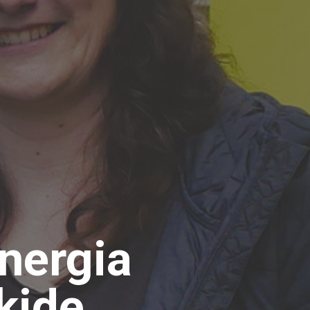
nergia
kide