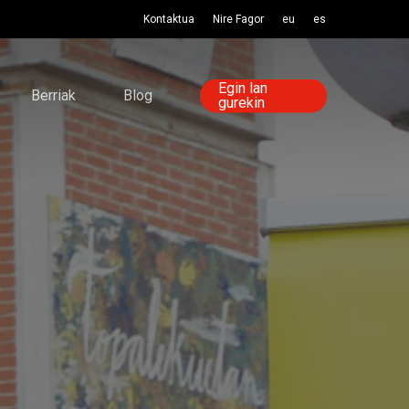
Kontaktua
Nire Fagor
eu
es
Egin lan
Berriak
Blog
gurekin