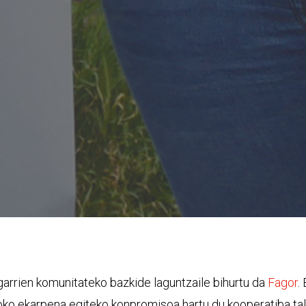
garrien komunitateko bazkide laguntzaile bihurtu da
Fagor
.
oko ekarpena egiteko konpromisoa hartu du kooperatiba ta