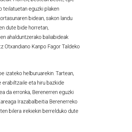
o teilatuetan eguzki plaken
nkortasunaren bidean, sakon landu
en dute bide horretan,
rren ahalduntzerako baliabideak
ritz Otxandiano Kanpo Fagor Taldeko
be izateko helburuarekin. Tartean,
erabiltzaile eta hiru bazkide
tzea da erronka, Berenerren eguzki
 Kareaga Irazabalbeitia Berenerreko
en bilera irekiekin berrelduko dute