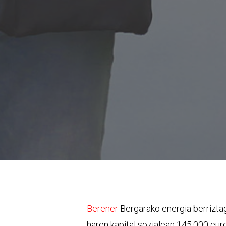
Berener
Bergarako energia berrizta
haren kapital sozialean 145.000 eur