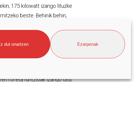
ekin, 175 kilowatt izango lituzke
rnitzeko beste. Behinik behin,
koak.
z dut onartzen
Ezarpenak
kide laguntzaileen figura
idetu da, eta Alet enpresa, hasiera
ren rol eta funtzioak izango ditu:
peratibaren funtzionamenduan edota
iena 2030 iraunkortasun sarearen
atzen ere lagunduko du“, gaineratu