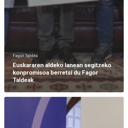
Fagor Taldea
Euskararen aldeko lanean segitzeko
konpromisoa berretsi du Fagor
Taldeak