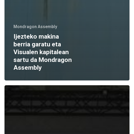
Mondragon Assembly
Ijezteko makina
berria garatu eta
Visualen kapitalean
sartu da Mondragon
Assembly