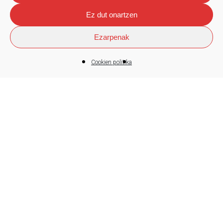
Ez dut onartzen
Ezarpenak
Cookien politika
Gizabidea Fundazioa
2 milioi euroko ekarpena Mondragon
Unibertsitateko HIREKIN egitasmoari