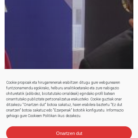
Cookie propioak eta hirugarrenenak erabiltzen ditugu gure webgunearen
funtzionamendu egokirako, helburu analitikoetarako eta zure nabigazio
ohituretatik (adibidez, bisitatutako orrialdeak) egindako profil batean
oinarritutako publizitate pertsonalizatua erakusteko.
Cookie guztiak onar
ditzakezu "Onartzen dut" botoia sakatuz, haien erabilera baztertu "Ez dut
onartzen" botoia sakatuz edo "Ezarpenak" botoitik konfiguratu.
Informazio
gehiago gure Cookieen Politikan ikus dezakezu.
Onartzen dut