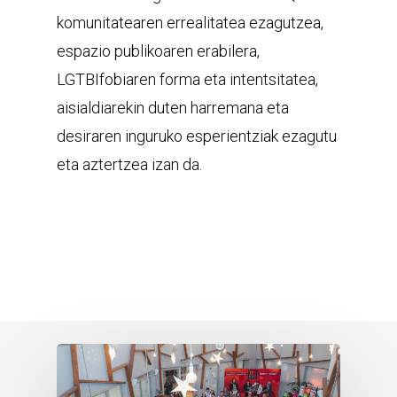
komunitatearen errealitatea ezagutzea,
espazio publikoaren erabilera,
LGTBIfobiaren forma eta intentsitatea,
aisialdiarekin duten harremana eta
desiraren inguruko esperientziak ezagutu
eta aztertzea izan da.