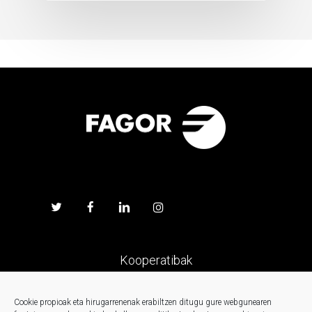
Kooperatibak
Prentsa
Cookie propioak eta hirugarrenenak erabiltzen ditugu gure webgunearen