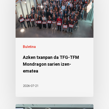
Buletina
Azken txanpan da TFG-TFM
Mondragon sarien izen-
ematea
2026-07-21