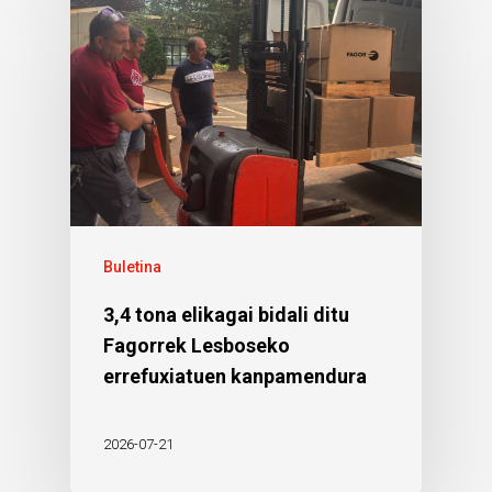
Buletina
3,4 tona elikagai bidali ditu
Fagorrek Lesboseko
errefuxiatuen kanpamendura
2026-07-21