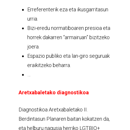
Erreferenterik eza eta ikusgarritasun
urria.
Bizi-eredu normatiboaren presioa eta
horrek dakarren “armairuan” bizitzeko
joera.
Espazio publiko eta lan-giro seguruak
eraikitzeko beharra.
…
Aretxabaletako diagnostikoa
Diagnostikoa Aretxabaletako II.
Berdintasun Planaren baitan kokatzen da,
eta helburu nagusia herriko LGTBIQ+