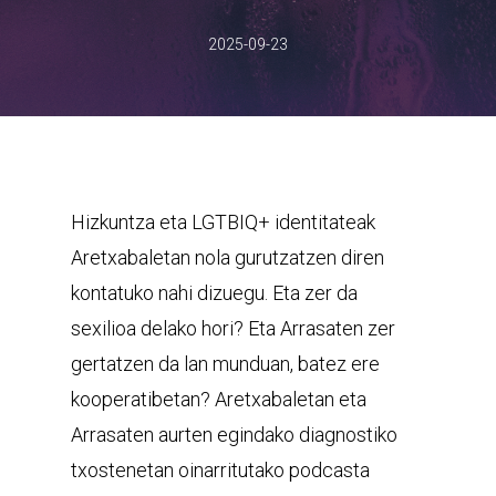
2025-09-23
Hizkuntza eta LGTBIQ+ identitateak
Aretxabaletan nola gurutzatzen diren
kontatuko nahi dizuegu. Eta zer da
sexilioa delako hori? Eta Arrasaten zer
gertatzen da lan munduan, batez ere
kooperatibetan? Aretxabaletan eta
Arrasaten aurten egindako diagnostiko
txostenetan oinarritutako podcasta