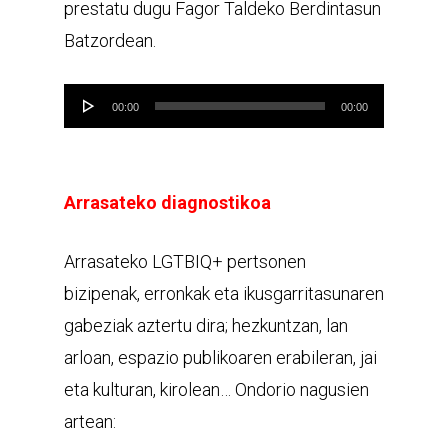
prestatu dugu Fagor Taldeko Berdintasun
Batzordean.
Audio
00:00
00:00
Player
Arrasateko diagnostikoa
Arrasateko LGTBIQ+ pertsonen
bizipenak, erronkak eta ikusgarritasunaren
gabeziak aztertu dira; hezkuntzan, lan
arloan, espazio publikoaren erabileran, jai
eta kulturan, kirolean… Ondorio nagusien
artean: