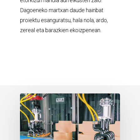
etorkizun handia aurreikusten zaio.
Dagoeneko martxan daude hainbat
proiektu esanguratsu, hala nola, ardo,
zereal eta barazkien ekoizpenean.