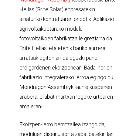
Hellas (Brite Solar) enpresarekin
sinaturiko kontratuaren ondotik. Aplikazio
agrivoltaikoetarako modulu
fotovoltaikoen fabrikatzaile greziarra da
Brite Hellas, eta etenik bariko aurrera
urratsak egiten ari da eguzki panel
erdigardenen ekoizpenean. Bada, horien
fabrikazio integralerako lerroa egingo du
Mondragon Assemblyk -aurreikuspenen
arabera, erabat martxan legoke urtearen
amaieran-.
Ekoizpen-lerro berritzailea izango da,
moduluen diseinu sorta zabal batekin lan