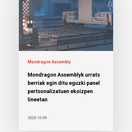
Mondragon Assembly
Mondragon Assemblyk urrats
berriak egin ditu eguzki panel
pertsonalizatuen ekoizpen
lineetan
2025-10-09