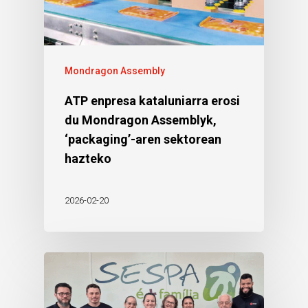
Mondragon Assembly
ATP enpresa kataluniarra erosi
du Mondragon Assemblyk,
‘packaging’-aren sektorean
hazteko
2026-02-20