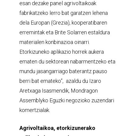
esan dezake panel agrivoltaikoak
fabrikatzeko lerro bat garatzen lehena
dela Europan (Grezia), kooperatibaren
erremintak eta Brite Solarren estaldura
materialen konbinazioa oinarri.
Etorkizuneko aplikazio horrek aukera
ematen du sektorean nabarmentzeko eta
mundu jasangarriago baterantz pauso
berri bat emateko”, azaldu du Izaro
Aretxaga Isasmendik, Mondragon
Assemblyko Eguzki negozioko zuzendari
komertzialak.
Agrivoltaikoa, etorkizunerako