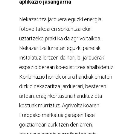
aplikazio jasangarria
Nekazaritza jarduera eguzki energia
fotovoltaikoaren sorkuntzarekin
uztartzeko praktika da agrivoltaikoa.
Nekazaritza lurretan eguzki panelak
instalatuz lortzen da hori, bi jarduerak
espazio berean ko-existitzea ahalbidetuz.
Konbinazio horrek onura handiak ematen
dizkio nekazaritza jarduerari, besteren
artean, eraginkortasuna handituz eta
kostuak murriztuz. Agrivoltaikoaren
Europako merkatua garapen fase
goiztiarrean aurkitzen den arren,