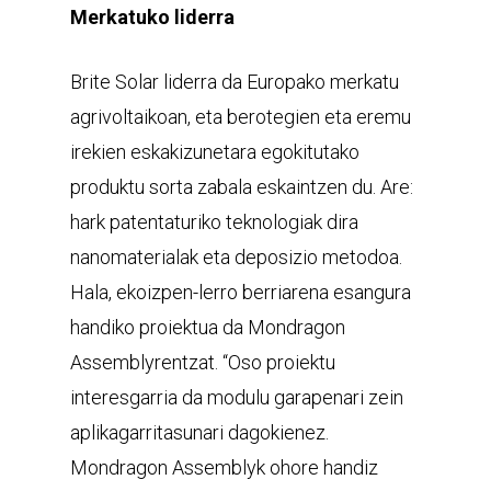
Merkatuko liderra
Brite Solar liderra da Europako merkatu
agrivoltaikoan, eta berotegien eta eremu
irekien eskakizunetara egokitutako
produktu sorta zabala eskaintzen du. Are:
hark patentaturiko teknologiak dira
nanomaterialak eta deposizio metodoa.
Hala, ekoizpen-lerro berriarena esangura
handiko proiektua da Mondragon
Assemblyrentzat. “Oso proiektu
interesgarria da modulu garapenari zein
aplikagarritasunari dagokienez.
Mondragon Assemblyk ohore handiz