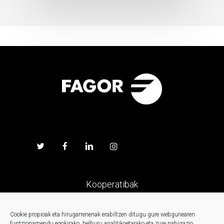
Kooperatibak
Prentsa
Cookie propioak eta hirugarrenenak erabiltzen ditugu gure webgunearen
funtzionamendu egokirako, helburu analitikoetarako eta zure nabigazio