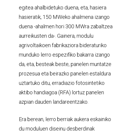
egitea ahalbidetuko duena, eta, hasiera
hasieratik, 150 MWeko ahalmena izango
duena -ahalmen hori 300 MWra zabaltzea
aurreikusten da-. Gainera, modulu
agrivoltaikoen fabrikaziora bideraturiko
munduko lerro espezifiko bakarra izango
da, eta, besteak beste, panelen muntatze
prozesua eta beirazko panelen estaldura
uztartuko ditu, erradiazio fotosintetiko
aktibo handiagoa (RFA) lortuz panelen
azpian dauden landareentzako.
Era berean, lerro berriak aukera eskainiko
du moduluen diseinu desberdinak