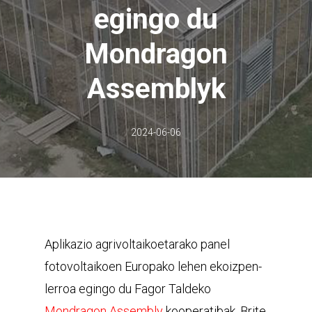
egingo du
Mondragon
Assemblyk
2024-06-06
Aplikazio agrivoltaikoetarako panel
fotovoltaikoen Europako lehen ekoizpen-
lerroa egingo du Fagor Taldeko
Mondragon Assembly
kooperatibak, Brite