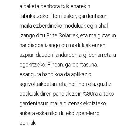
aldaketa denbora txikienarekin
fabrikatzeko. Horri esker, gardentasun
maila ezberdineko moduluak egin ahal
izango ditu Brite Solarrek, eta malgutasun
handiagoa izango du moduluak euren
azpian dauden landareen argi beharretara
egokitzeko. Finean, gardentasuna,
esangura handikoa da aplikazio
agrivoltaikoetan, eta, hori horrela, guztiz
opakuak diren panelak zein %80ra arteko
gardentasun maila dutenak ekoizteko
aukera eskainiko du ekoizpen-lerro
berriak.