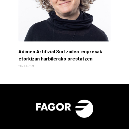
Adimen Artifizial Sortzailea: enpresak
etorkizun hurbilerako prestatzen
2024-07-29