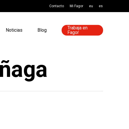
Contacto
Mi Fagor
eu
es
Trabaja en
Noticias
Blog
Fagor
añaga