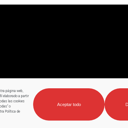
stra página web,
l elaborado a partir
todas las cookies
Aceptar todo
D
todas” o
ra Política de
 2026
Sorland
.
Aviso legal
|
Política de privacidad
|
Política de cooki