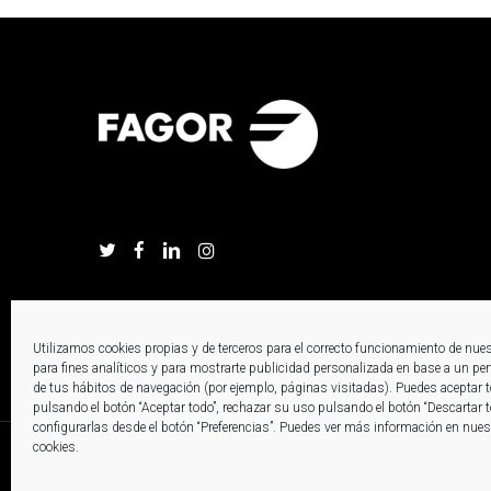
Utilizamos cookies propias y de terceros para el correcto funcionamiento de nue
para fines analíticos y para mostrarte publicidad personalizada en base a un perfi
de tus hábitos de navegación (por ejemplo, páginas visitadas). Puedes aceptar 
pulsando el botón “Aceptar todo”, rechazar su uso pulsando el botón “Descartar 
configurarlas desde el botón “Preferencias”. Puedes ver más información en nuest
cookies.
©