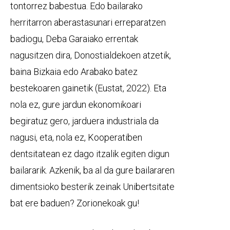
tontorrez babestua. Edo bailarako
herritarron aberastasunari erreparatzen
badiogu, Deba Garaiako errentak
nagusitzen dira, Donostialdekoen atzetik,
baina Bizkaia edo Arabako batez
bestekoaren gainetik (Eustat, 2022). Eta
nola ez, gure jardun ekonomikoari
begiratuz gero, jarduera industriala da
nagusi, eta, nola ez, Kooperatiben
dentsitatean ez dago itzalik egiten digun
bailararik. Azkenik, ba al da gure bailararen
dimentsioko besterik zeinak Unibertsitate
bat ere baduen? Zorionekoak gu!