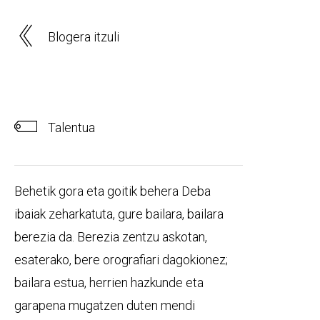
Blogera itzuli
Talentua
Behetik gora eta goitik behera Deba
ibaiak zeharkatuta, gure bailara, bailara
berezia da. Berezia zentzu askotan,
esaterako, bere orografiari dagokionez;
bailara estua, herrien hazkunde eta
garapena mugatzen duten mendi