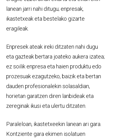
lanean jarri nahi ditugu; enpresak,
ikastetxeak eta bestelako gizarte
eragileak.
Enpresek ateak ireki ditzaten nahi dugu
eta gazteak bertara joateko aukera izatea;
ez soilik enpresa eta haien produktu edo
prozesuak ezagutzeko, baizik eta bertan
dauden profesionalekin solasaldian,
horietan garatzen diren lanbideak eta
zereginak ikusi eta ulertu ditzaten.
Paraleloan, ikastetxeekin lanean ari gara.
Kontziente gara ekimen isolatuen