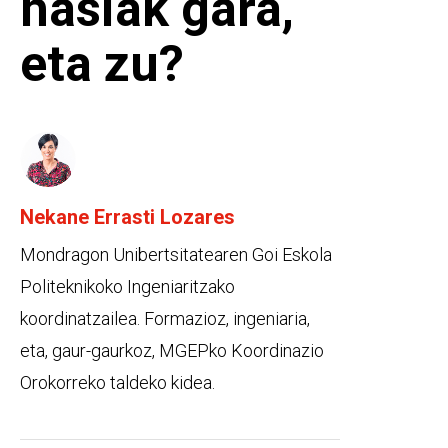
hasiak gara,
eta zu?
Nekane Errasti Lozares
Mondragon Unibertsitatearen Goi Eskola
Politeknikoko Ingeniaritzako
koordinatzailea. Formazioz, ingeniaria,
eta, gaur-gaurkoz, MGEPko Koordinazio
Orokorreko taldeko kidea.