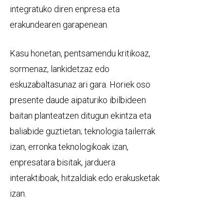
integratuko diren enpresa eta
erakundearen garapenean.
Kasu honetan, pentsamendu kritikoaz,
sormenaz, lankidetzaz edo
eskuzabaltasunaz ari gara. Horiek oso
presente daude aipaturiko ibilbideen
baitan planteatzen ditugun ekintza eta
baliabide guztietan; teknologia tailerrak
izan, erronka teknologikoak izan,
enpresatara bisitak, jarduera
interaktiboak, hitzaldiak edo erakusketak
izan.