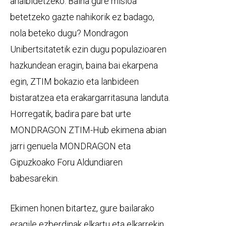
ahalbidetzeko. Baina gure misioa
betetzeko gazte nahikorik ez badago,
nola beteko dugu? Mondragon
Unibertsitatetik ezin dugu populazioaren
hazkundean eragin, baina bai ekarpena
egin, ZTIM bokazio eta lanbideen
bistaratzea eta erakargarritasuna landuta.
Horregatik, badira pare bat urte
MONDRAGON ZTIM-Hub ekimena abian
jarri genuela MONDRAGON eta
Gipuzkoako Foru Aldundiaren
babesarekin.
Ekimen honen bitartez, gure bailarako
eragile ezberdinak elkartu eta elkarrekin