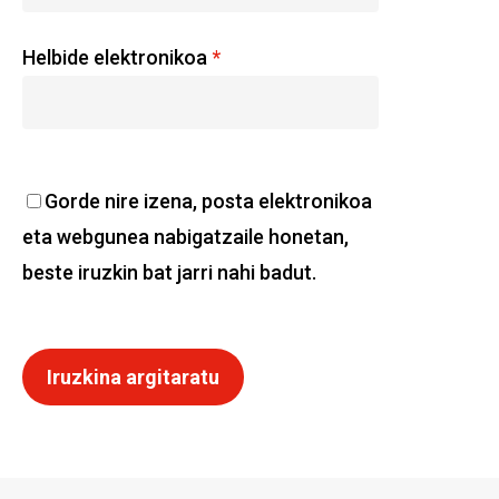
Helbide elektronikoa
*
Gorde nire izena, posta elektronikoa
eta webgunea nabigatzaile honetan,
beste iruzkin bat jarri nahi badut.