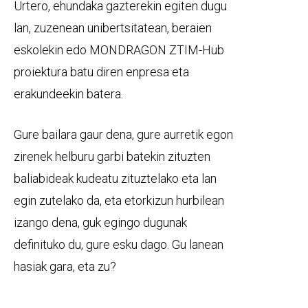
Urtero, ehundaka gazterekin egiten dugu
lan, zuzenean unibertsitatean, beraien
eskolekin edo MONDRAGON ZTIM-Hub
proiektura batu diren enpresa eta
erakundeekin batera.
Gure bailara gaur dena, gure aurretik egon
zirenek helburu garbi batekin zituzten
baliabideak kudeatu zituztelako eta lan
egin zutelako da, eta etorkizun hurbilean
izango dena, guk egingo dugunak
definituko du, gure esku dago. Gu lanean
hasiak gara, eta zu?