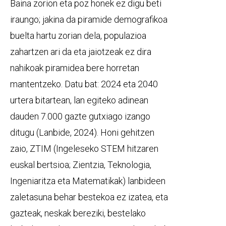
Baina zorion eta poz honek ez digu beti
iraungo; jakina da piramide demografikoa
buelta hartu zorian dela, populazioa
zahartzen ari da eta jaiotzeak ez dira
nahikoak piramidea bere horretan
mantentzeko. Datu bat: 2024 eta 2040
urtera bitartean, lan egiteko adinean
dauden 7.000 gazte gutxiago izango
ditugu (Lanbide, 2024). Honi gehitzen
zaio, ZTIM (Ingeleseko STEM hitzaren
euskal bertsioa; Zientzia, Teknologia,
Ingeniaritza eta Matematikak) lanbideen
zaletasuna behar bestekoa ez izatea, eta
gazteak, neskak bereziki, bestelako