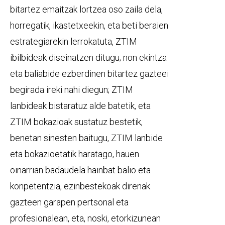
bitartez emaitzak lortzea oso zaila dela,
horregatik, ikastetxeekin, eta beti beraien
estrategiarekin lerrokatuta, ZTIM
ibilbideak diseinatzen ditugu; non ekintza
eta baliabide ezberdinen bitartez gazteei
begirada ireki nahi diegun; ZTIM
lanbideak bistaratuz alde batetik, eta
ZTIM bokazioak sustatuz bestetik,
benetan sinesten baitugu, ZTIM lanbide
eta bokazioetatik haratago, hauen
oinarrian badaudela hainbat balio eta
konpetentzia, ezinbestekoak direnak
gazteen garapen pertsonal eta
profesionalean, eta, noski, etorkizunean