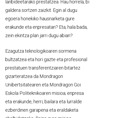
lanbideetarako prestatzea. Hau horrela, bi
galdera sortzen zaizkit. Egin al dugu
egoera honekiko hausnarketa gure
erakunde eta enpresatan? Eta, hala bada,
zein ekintza plan jarri dugu abian?
Ezagutza teknologikoaren sormena
bultzatzea eta hori gazte eta profesional
prestatuen transferentziaren bitartez
gizarteratzea da Mondragon
Unibertsitatearen eta Mondragon Goi
Eskola Politeknikoaren misioa; enpresa
eta erakunde, herri, bailara eta lurralde
ezberdinen garapena eta eraldaketa