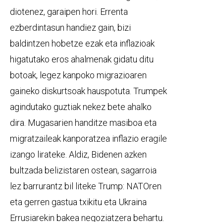
diotenez, garaipen hori. Errenta
ezberdintasun handiez gain, bizi
baldintzen hobetze ezak eta inflazioak
higatutako eros ahalmenak gidatu ditu
botoak, legez kanpoko migrazioaren
gaineko diskurtsoak hauspotuta. Trumpek
agindutako guztiak nekez bete ahalko
dira. Mugasarien handitze masiboa eta
migratzaileak kanporatzea inflazio eragile
izango lirateke. Aldiz, Bidenen azken
bultzada belizistaren ostean, sagarroia
lez barrurantz bil liteke Trump: NATOren
eta gerren gastua txikitu eta Ukraina
Errusiarekin bakea negoziatzera behartu.