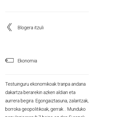
Blogera itzuli
Ekonomia
Testuinguru ekonomikoak tranpa andana
dakartza berarekin azken aldian eta
aurrera begira. Egongaiztasuna, zalantzak,
borroka geopolitikoak, gerrak… Munduko