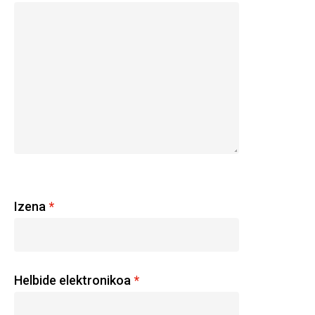
Izena
*
Helbide elektronikoa
*