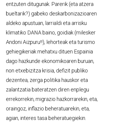
entzuten ditugunak. Parerik (eta atzera
bueltarik?) gabeko deskarbonizazioaren
aldeko apustuan, larrialdi eta arrisku
klimatiko DANA baino, goidiak (milesker
Andoni Aizpuru!!), lehorteak eta turismo
gehiegikeriak mehatxu dituen Espainia
dago hazkunde ekonomikoaren buruan,
non etxebizitza krisia, defizit publiko
dezentea, zerga politika hauskor eta
zalantzatia bateratzen diren enplegu
errekorrekin, migrazio hazkorrarekin, eta,
oraingoz, inflazio beheratuarekin, eta,
agian, interes tasa beheratuegiekin.