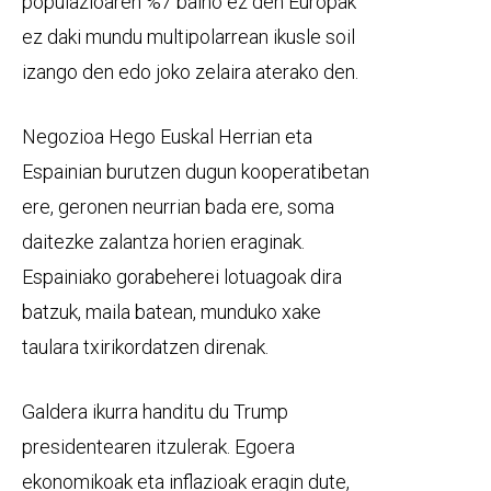
populazioaren %7 baino ez den Europak
ez daki mundu multipolarrean ikusle soil
izango den edo joko zelaira aterako den.
Negozioa Hego Euskal Herrian eta
Espainian burutzen dugun kooperatibetan
ere, geronen neurrian bada ere, soma
daitezke zalantza horien eraginak.
Espainiako gorabeherei lotuagoak dira
batzuk, maila batean, munduko xake
taulara txirikordatzen direnak.
Galdera ikurra handitu du Trump
presidentearen itzulerak. Egoera
ekonomikoak eta inflazioak eragin dute,