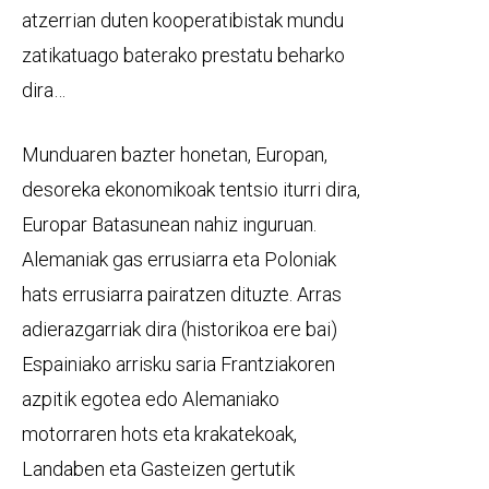
atzerrian duten kooperatibistak mundu
zatikatuago baterako prestatu beharko
dira…
Munduaren bazter honetan, Europan,
desoreka ekonomikoak tentsio iturri dira,
Europar Batasunean nahiz inguruan.
Alemaniak gas errusiarra eta Poloniak
hats errusiarra pairatzen dituzte. Arras
adierazgarriak dira (historikoa ere bai)
Espainiako arrisku saria Frantziakoren
azpitik egotea edo Alemaniako
motorraren hots eta krakatekoak,
Landaben eta Gasteizen gertutik