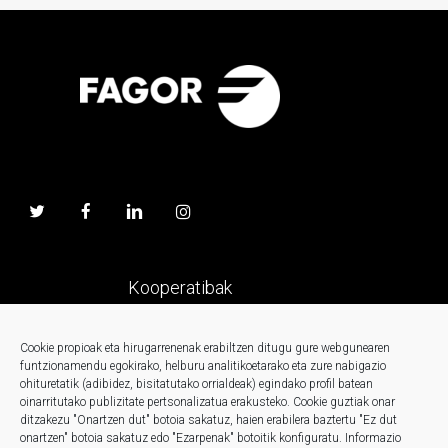
Kooperatibak
Prentsa
Cookie propioak eta hirugarrenenak erabiltzen ditugu gure webgunearen
funtzionamendu egokirako, helburu analitikoetarako eta zure nabigazio
ohituretatik (adibidez, bisitatutako orrialdeak) egindako profil batean
Kontaktua
oinarritutako publizitate pertsonalizatua erakusteko.
Cookie guztiak onar
ditzakezu "Onartzen dut" botoia sakatuz, haien erabilera baztertu "Ez dut
onartzen" botoia sakatuz edo "Ezarpenak" botoitik konfiguratu.
Informazio
Berriak