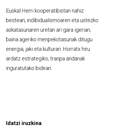
Euskal Herri kooperatibistan nahiz
bestean, indibidualismoaren eta ustezko
askatasunaren uretan ari gara igerian,
baina ageriko menpekotasunak ditugu
energia, jaki eta kulturan. Horratx hiru
ardatz estrategiko, tranpa andanak
inguratutako bidean.
Idatzi iruzkina