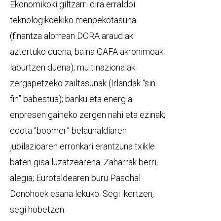
Ekonomikoki giltzarri dira erraldoi
teknologikoekiko menpekotasuna
(finantza alorrean DORA araudiak
aztertuko duena, baina GAFA akronimoak
laburtzen duena); multinazionalak
zergapetzeko zailtasunak (Irlandak “sin
fin” babestua); banku eta energia
enpresen gaineko zergen nahi eta ezinak;
edota “boomer” belaunaldiaren
jubilazioaren erronkari erantzuna txikle
baten gisa luzatzearena. Zaharrak berri,
alegia; Eurotaldearen buru Paschal
Donohoek esana lekuko. Segi ikertzen,
segi hobetzen.