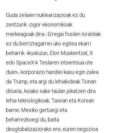
Guda zelaien nuklearizazioak ez du
zentzurik -zigor ekonomikoak
merkeagoak dira-; Erregai fosilen loraldiak
ez du berriztagarriei uko egitea ekarri
beharrik -ikuskizun, Elon Muskentzat, X
edo SpaceX-k Teslaren intsentsua ote
duen-; korporazio handiei kasu egin zalea
da Trump, eta argi du lehiakideak Txinan
dituela; Asiako xake taulan jokatzen dira
lehia teknologikoak, Taiwan eta Korean
barne; Mexiko gertuegi eta
beharrezkoegi du, baita
desglobalizaziorako ere; euren negozioa