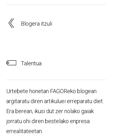
Blogera itzuli
Talentua
Urtebete honetan FAGOReko blogean
argitaratu diren artikuluei erreparatu diet.
Era berean, ikusi dut zer nolako gaiak
jorratu ohi diren bestelako enpresa
errealitateetan.