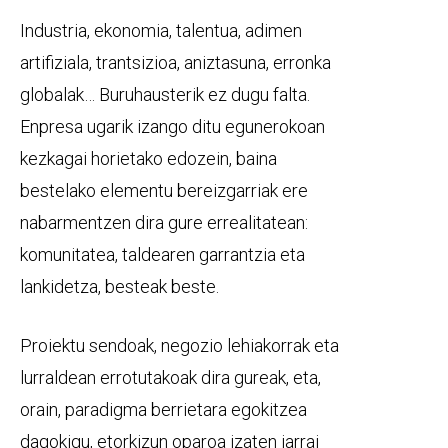
Industria, ekonomia, talentua, adimen
artifiziala, trantsizioa, aniztasuna, erronka
globalak… Buruhausterik ez dugu falta.
Enpresa ugarik izango ditu egunerokoan
kezkagai horietako edozein, baina
bestelako elementu bereizgarriak ere
nabarmentzen dira gure errealitatean:
komunitatea, taldearen garrantzia eta
lankidetza, besteak beste.
Proiektu sendoak, negozio lehiakorrak eta
lurraldean errotutakoak dira gureak, eta,
orain, paradigma berrietara egokitzea
dagokigu, etorkizun oparoa izaten jarrai