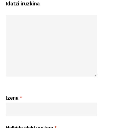
Idatzi iruzkina
Izena
*
Helbide elektronikoa
*