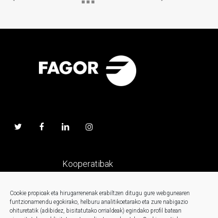
Kooperatibak
Prentsa
Cookie propioak eta hirugarrenenak erabiltzen ditugu gure webgunearen
funtzionamendu egokirako, helburu analitikoetarako eta zure nabigazio
ohituretatik (adibidez, bisitatutako orrialdeak) egindako profil batean
Kontaktua