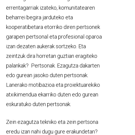
errentagarriak izateko, komunitatearen
beharrei begira jarduteko eta
kooperatibetara etorriko diren pertsonek
garapen pertsonal eta profesional oparoa
izan dezaten aukerak sortzeko. Eta
zeintzuk dira horretan guztian eragiteko
palankak? Pertsonak. Ezagutza dakarten
edo gurean jasoko duten pertsonak.
Lanerako motibazioa eta proiektuarekiko
atxikimendua ekarriko duten edo gurean
eskuratuko duten pertsonak.
Zein ezagutza tekniko eta zein pertsona
eredu izan nahi dugu gure erakundetan?