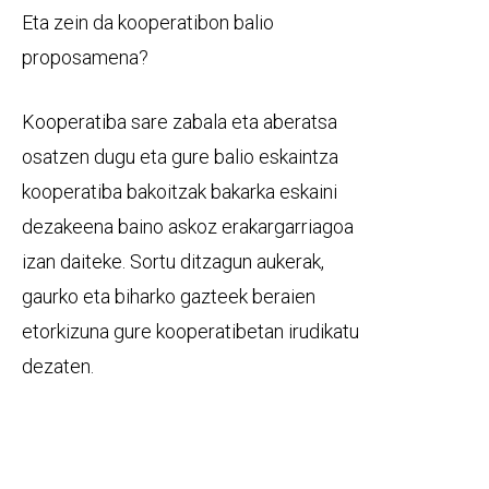
Eta zein da kooperatibon balio
proposamena?
Kooperatiba sare zabala eta aberatsa
osatzen dugu eta gure balio eskaintza
kooperatiba bakoitzak bakarka eskaini
dezakeena baino askoz erakargarriagoa
izan daiteke. Sortu ditzagun aukerak,
gaurko eta biharko gazteek beraien
etorkizuna gure kooperatibetan irudikatu
dezaten.