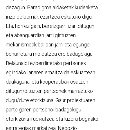
dezagun. Paradigma aldaketak kudeaketa
irizpide berriak ezartzea eskatuko digu.
Eta, horrez gain, bereizgarri izan ditugun
eta abanguardian jarri gintuzten
mekanismoak balioan jarri eta egungo
beharretara moldatzea ere badagokigu.
Belaunaldi ezberdinetako pertsonek
egindako lanaren emaitza da eskuartean
daukaguna, eta kooperatibak osatzen
ditugun/dituzten pertsonek marraztuko
dugu/dute etorkizuna. Gaur proiektuaren
parte garen pertsonoi badagokigu
etorkizuna irudikatzea eta luzera begirako
estrategiak markatzea. Negozio