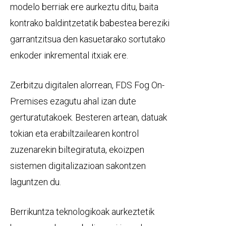
modelo berriak ere aurkeztu ditu, baita
kontrako baldintzetatik babestea bereziki
garrantzitsua den kasuetarako sortutako
enkoder inkremental itxiak ere.
Zerbitzu digitalen alorrean, FDS Fog On-
Premises ezagutu ahal izan dute
gerturatutakoek. Besteren artean, datuak
tokian eta erabiltzailearen kontrol
zuzenarekin biltegiratuta, ekoizpen
sistemen digitalizazioan sakontzen
laguntzen du.
Berrikuntza teknologikoak aurkeztetik