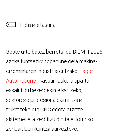
Lehiakortasuna
Beste urte batez berretsi da BIEMH 2026
azoka funtsezko topagune dela makina-
erremintaren industriarentzako.
Fagor
Automationen
kasuan, aukera aparta
eskaini du bezeroekin elkartzeko,
sektoreko profesionalekin iritziak
trukatzeko eta CNC edota atzitze
sistemei eta zerbitzu digitalei loturiko
zenbait berrikuntza aurkezteko.