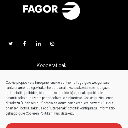
Kooperatibak
Prentsa
Cookie propioak eta hirugarrenenak erabiltzen ditugu gure webgunearen
funtzionamendu egokirako, helburu analitikoetarako eta zure nabigazio
ohituretatik (adibidez, bisitatutako orrialdeak) egindako profil batean
Kontaktua
oinarritutako publizitate pertsonalizatua erakusteko.
Cookie guztiak onar
ditzakezu "Onartzen dut" botoia sakatuz, haien erabilera baztertu "Ez dut
onartzen" botoia sakatuz edo "Ezarpenak" botoitik konfiguratu.
Informazio
Berriak
gehiago gure Cookieen Politikan ikus dezakezu.