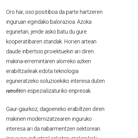
Oro har, oso positiboa da parte hartzeren
inguruan egindako balorazioa. Azoka
egunetan, jende asko batu du gure
kooperatibaren standak. Horien artean
daude inbertsio proiektuekin ari diren
makina-erremintaren alorreko azken
erabiltzaileak edota teknologia
eguneratzeko soluzioekiko interesa duten
en espezializaturiko enpresak.
retrofit
Gaur-gaurkoz, dagoeneko erabiltzen diren
makinen modernizatzearen inguruko
interesa ari da nabarmentzen sektorean.