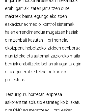
Ingurune industrial askotan, mekanikoki
erabilgarriak izaten jarraitzen dute
makinek, baina, egungo ekoizpen
eskakizunak medio, kontrol sistemek
haien errendimendua mugatzen hasiak
dira zenbait kasutan. Hori horrela,
ekoizpena hobetzeko, zikloen denborak
murrizteko eta automatizaziorako maila
berriak erabiltzeko beharrak ugaritu egin
ditu eguneratze teknologikorako
proiektuak.
Testuinguru horretan, enpresa
askorentzat soluzio estrategiko bilakatu
dira CNC eguneratzeak. Horri esker,