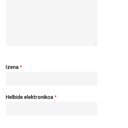
Izena
*
Helbide elektronikoa
*