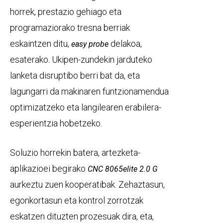
horrek, prestazio gehiago eta
programaziorako tresna berriak
eskaintzen ditu,
delakoa,
easy probe
esaterako. Ukipen-zundekin jarduteko
lanketa disruptibo berri bat da, eta
lagungarri da makinaren funtzionamendua
optimizatzeko eta langilearen erabilera-
esperientzia hobetzeko.
Soluzio horrekin batera, artezketa-
aplikazioei begirako
CNC 8065elite 2.0 G
aurkeztu zuen kooperatibak. Zehaztasun,
egonkortasun eta kontrol zorrotzak
eskatzen dituzten prozesuak dira, eta,