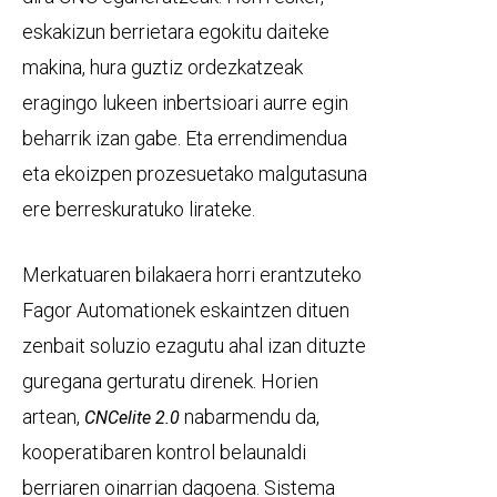
eskakizun berrietara egokitu daiteke
makina, hura guztiz ordezkatzeak
eragingo lukeen inbertsioari aurre egin
beharrik izan gabe. Eta errendimendua
eta ekoizpen prozesuetako malgutasuna
ere berreskuratuko lirateke.
Merkatuaren bilakaera horri erantzuteko
Fagor Automationek eskaintzen dituen
zenbait soluzio ezagutu ahal izan dituzte
guregana gerturatu direnek. Horien
artean,
nabarmendu da,
CNCelite 2.0
kooperatibaren kontrol belaunaldi
berriaren oinarrian dagoena. Sistema