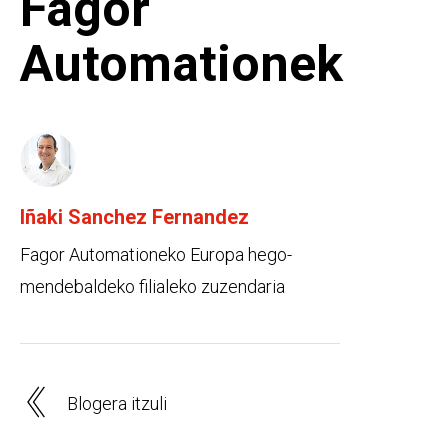
Fagor
Automationek
Iñaki Sanchez Fernandez
Fagor Automationeko Europa hego-
mendebaldeko filialeko zuzendaria
Blogera itzuli