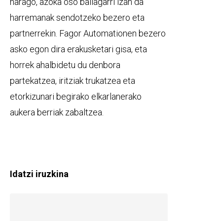
harago, azoka oso baliagarri izan da
harremanak sendotzeko bezero eta
partnerrekin. Fagor Automationen bezero
asko egon dira erakusketari gisa, eta
horrek ahalbidetu du denbora
partekatzea, iritziak trukatzea eta
etorkizunari begirako elkarlanerako
aukera berriak zabaltzea.
Idatzi iruzkina