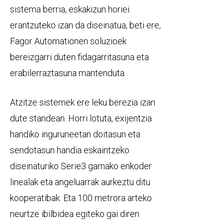
sistema berria, eskakizun horiei
erantzuteko izan da diseinatua, beti ere,
Fagor Automationen soluzioek
bereizgarri duten fidagarritasuna eta
erabilerraztasuna mantenduta.
Atzitze sistemek ere leku berezia izan
dute standean. Horri lotuta, exijentzia
handiko inguruneetan doitasun eta
sendotasun handia eskaintzeko
diseinaturiko Serie3 gamako enkoder
linealak eta angeluarrak aurkeztu ditu
kooperatibak. Eta 100 metrora arteko
neurtze ibilbidea egiteko gai diren