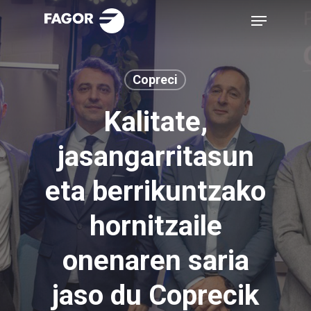
Skip
Menu
to
main
content
Copreci
Kalitate,
jasangarritasun
eta berrikuntzako
hornitzaile
onenaren saria
jaso du Coprecik