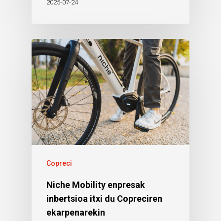
2025-07-24
Copreci
Niche Mobility enpresak
inbertsioa itxi du Copreciren
ekarpenarekin