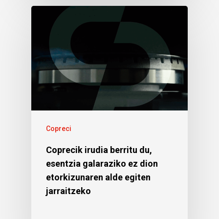
Copreci
Coprecik irudia berritu du,
esentzia galaraziko ez dion
etorkizunaren alde egiten
jarraitzeko