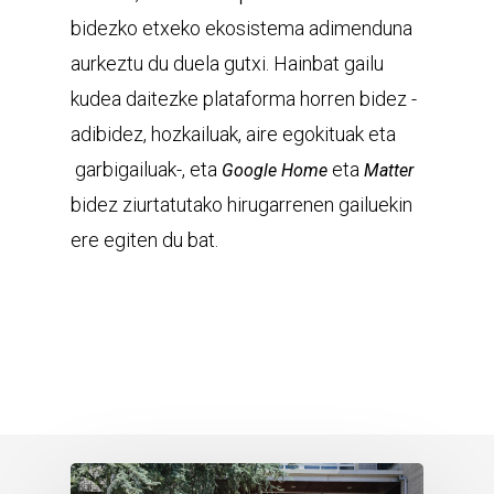
bidezko etxeko ekosistema adimenduna
aurkeztu du duela gutxi. Hainbat gailu
kudea daitezke plataforma horren bidez -
adibidez, hozkailuak, aire egokituak eta
garbigailuak-, eta
eta
Google Home
Matter
bidez ziurtatutako hirugarrenen gailuekin
ere egiten du bat.