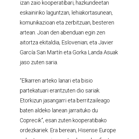
izan zaio kooperatibari, hazkundeetan
eskainiriko laguntzan, lehiakortasunean,
komunikazioan eta zerbitzuan, besteren
artean. Joan den abenduan egin zen
aitortza ekitaldia, Eslovenian; eta Javier
García San Martín eta Gorka Landa Asuak
jaso zuten saria.
“Elkarren arteko lanari eta bisio
partekatuari erantzuten dio sariak.
Etorkizun jasangarri eta berritzaileago
baten aldeko lanean jarraituko du
Coprecik”, esan zuten kooperatibako
ordezkariek. Era berean, Hisense Europe