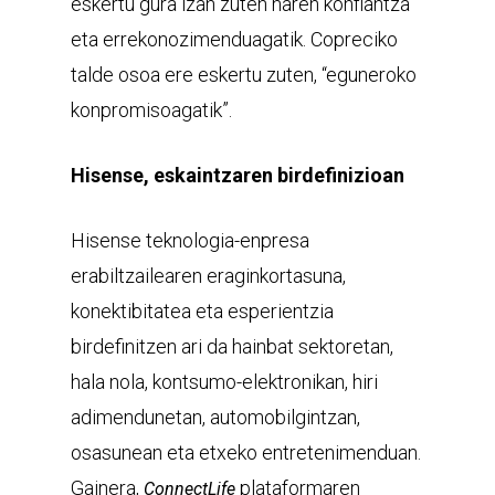
eskertu gura izan zuten haren konfiantza
eta errekonozimenduagatik. Copreciko
talde osoa ere eskertu zuten, “eguneroko
konpromisoagatik”.
Hisense, eskaintzaren birdefinizioan
Hisense teknologia-enpresa
erabiltzailearen eraginkortasuna,
konektibitatea eta esperientzia
birdefinitzen ari da hainbat sektoretan,
hala nola, kontsumo-elektronikan, hiri
adimendunetan, automobilgintzan,
osasunean eta etxeko entretenimenduan.
Gainera,
plataformaren
ConnectLife