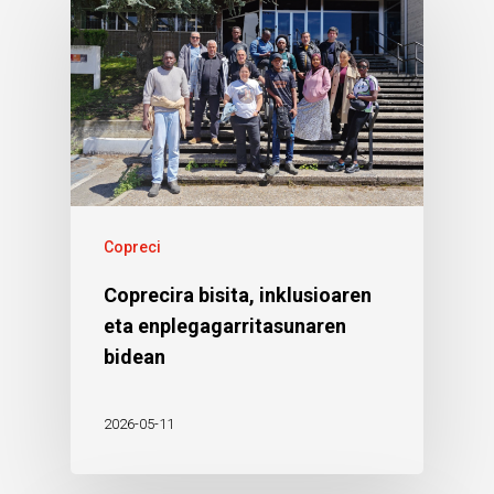
Copreci
Coprecira bisita, inklusioaren
eta enplegagarritasunaren
bidean
2026-05-11