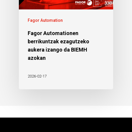
Fagor Automation
Fagor Automationen
berrikuntzak ezagutzeko
aukera izango da BIEMH
azokan
2026-02-17