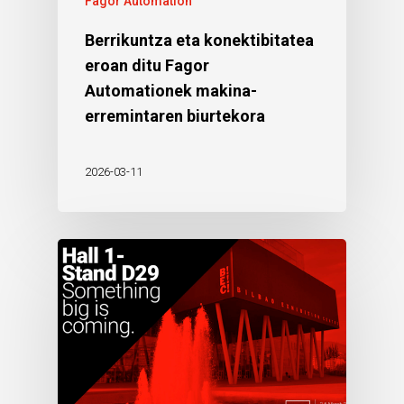
Fagor Automation
Berrikuntza eta konektibitatea
eroan ditu Fagor
Automationek makina-
erremintaren biurtekora
2026-03-11