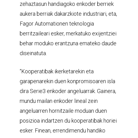
zehaztasun handiagoko enkoder berriek
aukera berriak dakarzkiote industriari, eta,
Fagor Automationen teknologia
berritzaileari esker, merkatuko exijentziei
behar moduko erantzuna emateko daude
diseinatuta.
“Kooperatibak ikerketarekin eta
garapenarekin duen konpromisoaren isla
dira Serie3 enkoder angeluarrak. Gainera,
mundu mailan enkoder lineal zein
angeluarren hornitzaile moduan duen
posizioa indartzen du kooperatibak horiei
esker. Finean, errendimendu handiko