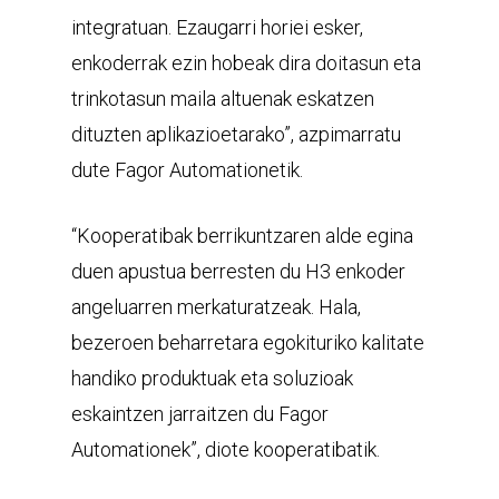
integratuan. Ezaugarri horiei esker,
enkoderrak ezin hobeak dira doitasun eta
trinkotasun maila altuenak eskatzen
dituzten aplikazioetarako”, azpimarratu
dute Fagor Automationetik.
“Kooperatibak berrikuntzaren alde egina
duen apustua berresten du H3 enkoder
angeluarren merkaturatzeak. Hala,
bezeroen beharretara egokituriko kalitate
handiko produktuak eta soluzioak
eskaintzen jarraitzen du Fagor
Automationek”, diote kooperatibatik.