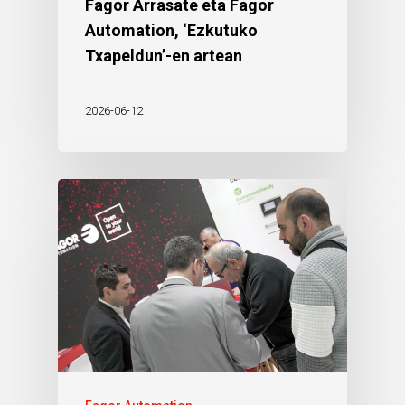
Fagor Arrasate eta Fagor
Automation, ‘Ezkutuko
Txapeldun’-en artean
2026-06-12