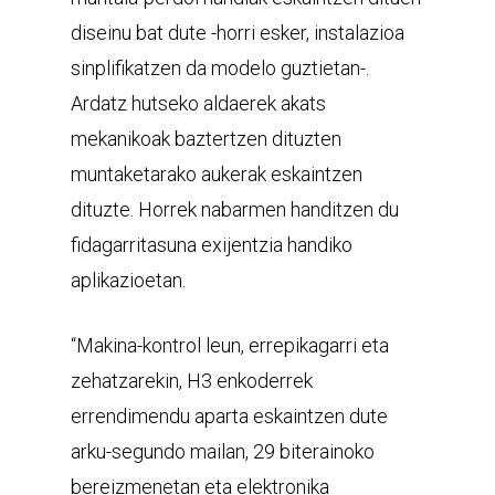
diseinu bat dute -horri esker, instalazioa
sinplifikatzen da modelo guztietan-.
Ardatz hutseko aldaerek akats
mekanikoak baztertzen dituzten
muntaketarako aukerak eskaintzen
dituzte. Horrek nabarmen handitzen du
fidagarritasuna exijentzia handiko
aplikazioetan.
“Makina-kontrol leun, errepikagarri eta
zehatzarekin, H3 enkoderrek
errendimendu aparta eskaintzen dute
arku-segundo mailan, 29 biterainoko
bereizmenetan eta elektronika