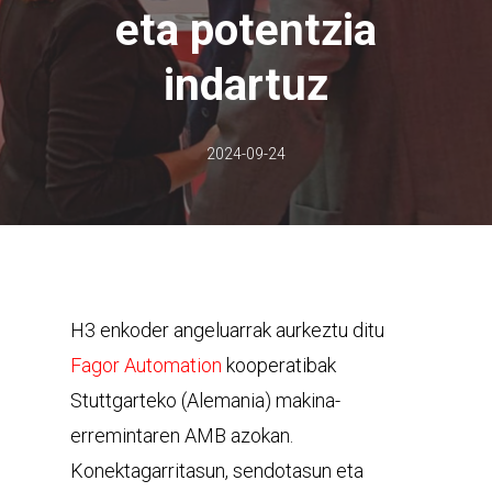
eta potentzia
indartuz
2024-09-24
H3 enkoder angeluarrak aurkeztu ditu
Fagor Automation
kooperatibak
Stuttgarteko (Alemania) makina-
erremintaren AMB azokan.
Konektagarritasun, sendotasun eta