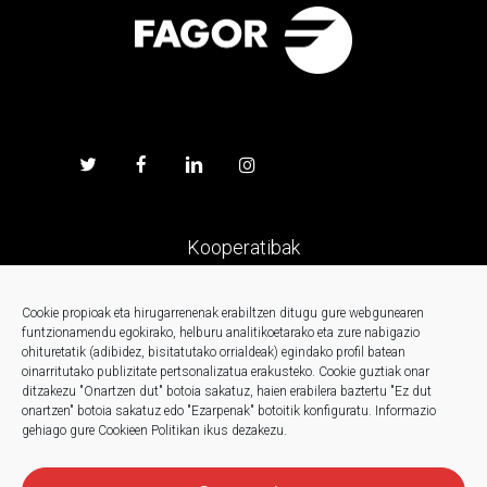
Kooperatibak
Prentsa
Cookie propioak eta hirugarrenenak erabiltzen ditugu gure webgunearen
funtzionamendu egokirako, helburu analitikoetarako eta zure nabigazio
ohituretatik (adibidez, bisitatutako orrialdeak) egindako profil batean
Kontaktua
oinarritutako publizitate pertsonalizatua erakusteko.
Cookie guztiak onar
ditzakezu "Onartzen dut" botoia sakatuz, haien erabilera baztertu "Ez dut
onartzen" botoia sakatuz edo "Ezarpenak" botoitik konfiguratu.
Informazio
Berriak
gehiago gure Cookieen Politikan ikus dezakezu.