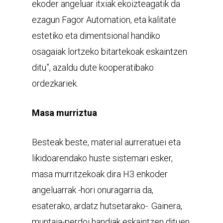
ekoder angeluar itxiak ekoizteagatik da
ezagun Fagor Automation, eta kalitate
estetiko eta dimentsional handiko
osagaiak lortzeko bitartekoak eskaintzen
ditu”, azaldu dute kooperatibako
ordezkariek.
Masa murriztua
Besteak beste, material aurreratuei eta
likidoarendako huste sistemari esker,
masa murritzekoak dira H3 enkoder
angeluarrak -hori onuragarria da,
esaterako, ardatz hutsetarako-. Gainera,
muntaia-perdoi handiak eskaintzen dituen