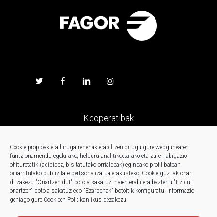
Kooperatibak
Prentsa
Cookie propioak eta hirugarrenenak erabiltzen ditugu gure webgunearen
funtzionamendu egokirako, helburu analitikoetarako eta zure nabigazio
ohituretatik (adibidez, bisitatutako orrialdeak) egindako profil batean
Kontaktua
oinarritutako publizitate pertsonalizatua erakusteko.
Cookie guztiak onar
ditzakezu "Onartzen dut" botoia sakatuz, haien erabilera baztertu "Ez dut
onartzen" botoia sakatuz edo "Ezarpenak" botoitik konfiguratu.
Informazio
Berriak
gehiago gure Cookieen Politikan ikus dezakezu.