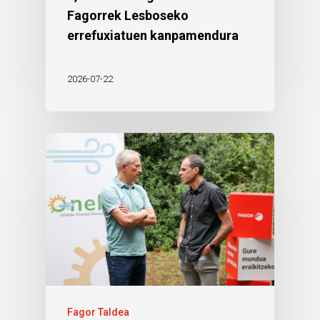
Fagorrek Lesboseko
errefuxiatuen kanpamendura
2026-07-22
Fagor Taldea