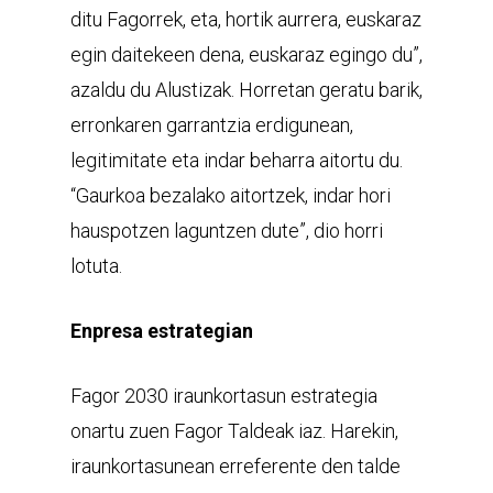
ditu Fagorrek, eta, hortik aurrera, euskaraz
egin daitekeen dena, euskaraz egingo du”,
azaldu du Alustizak. Horretan geratu barik,
erronkaren garrantzia erdigunean,
legitimitate eta indar beharra aitortu du.
“Gaurkoa bezalako aitortzek, indar hori
hauspotzen laguntzen dute”, dio horri
lotuta.
Enpresa estrategian
Fagor 2030 iraunkortasun estrategia
onartu zuen Fagor Taldeak iaz. Harekin,
iraunkortasunean erreferente den talde