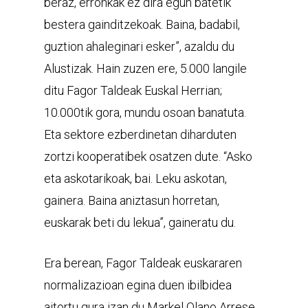
beraz, erronkak ez dira egun batetik
bestera gainditzekoak. Baina, badabil,
guztion ahaleginari esker”, azaldu du
Alustizak. Hain zuzen ere, 5.000 langile
ditu Fagor Taldeak Euskal Herrian;
10.000tik gora, mundu osoan banatuta.
Eta sektore ezberdinetan diharduten
zortzi kooperatibek osatzen dute. “Asko
eta askotarikoak, bai. Leku askotan,
gainera. Baina aniztasun horretan,
euskarak beti du lekua”, gaineratu du.
Era berean, Fagor Taldeak euskararen
normalizazioan egina duen ibilbidea
aitortu gura izan du Markel Olano Arrese