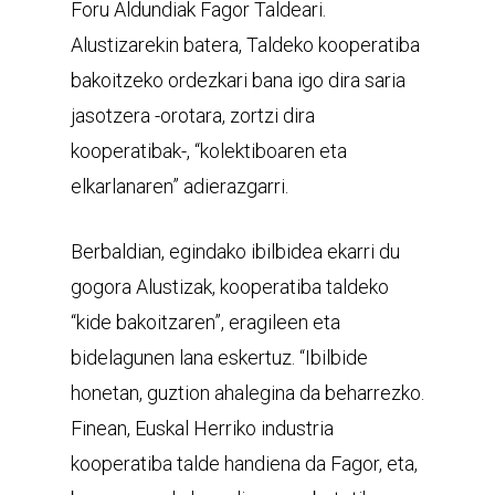
Foru Aldundiak Fagor Taldeari.
Alustizarekin batera, Taldeko kooperatiba
bakoitzeko ordezkari bana igo dira saria
jasotzera -orotara, zortzi dira
kooperatibak-, “kolektiboaren eta
elkarlanaren” adierazgarri.
Berbaldian, egindako ibilbidea ekarri du
gogora Alustizak, kooperatiba taldeko
“kide bakoitzaren”, eragileen eta
bidelagunen lana eskertuz. “Ibilbide
honetan, guztion ahalegina da beharrezko.
Finean, Euskal Herriko industria
kooperatiba talde handiena da Fagor, eta,