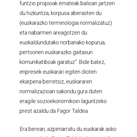
funtzio propioak emateak balioan jartzen
du hizkuntza, korpusa aberasten du
(euskarazko terminologia normalizatuz)
eta nabarmen areagotzen du
euskaldundutako norbanako kopurua,
pertsonen euskarazko gaitasun
komunikatiboak garatuz”. Bide batez,
enpresek euskarari egiten dioten
ekarpena berretsiz, euskararen
normalizazioan sakondu gura duten
eragile sozioekonomikoei laguntzeko
prest azaldu da Fagor Taldea.
Era berean, azpimarratu du euskarak asko