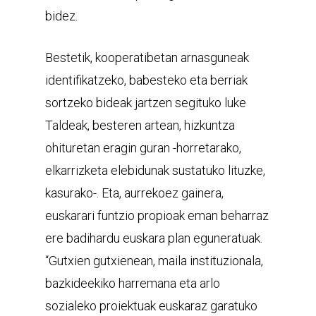
bidez.
Bestetik, kooperatibetan arnasguneak
identifikatzeko, babesteko eta berriak
sortzeko bideak jartzen segituko luke
Taldeak, besteren artean, hizkuntza
ohituretan eragin guran -horretarako,
elkarrizketa elebidunak sustatuko lituzke,
kasurako-. Eta, aurrekoez gainera,
euskarari funtzio propioak eman beharraz
ere badihardu euskara plan eguneratuak.
“Gutxien gutxienean, maila instituzionala,
bazkideekiko harremana eta arlo
sozialeko proiektuak euskaraz garatuko