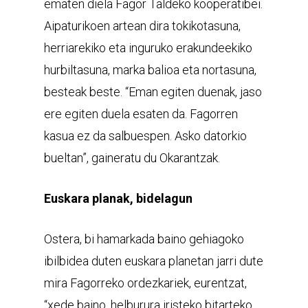
ematen diela Fagor Taldeko kooperatibei.
Aipaturikoen artean dira tokikotasuna,
herriarekiko eta inguruko erakundeekiko
hurbiltasuna, marka balioa eta nortasuna,
besteak beste. “Eman egiten duenak, jaso
ere egiten duela esaten da. Fagorren
kasua ez da salbuespen. Asko datorkio
bueltan”, gaineratu du Okarantzak.
Euskara planak, bidelagun
Ostera, bi hamarkada baino gehiagoko
ibilbidea duten euskara planetan jarri dute
mira Fagorreko ordezkariek, eurentzat,
“xede baino, helburura iristeko bitarteko