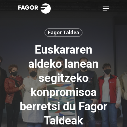
Skip
Menu
to
main
content
Fagor Taldea
Euskararen
aldeko lanean
segitzeko
konpromisoa
berretsi du Fagor
Taldeak