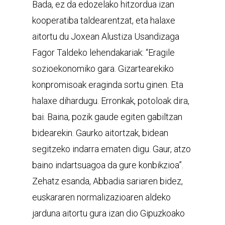
Bada, ez da edozelako hitzordua izan
kooperatiba taldearentzat, eta halaxe
aitortu du Joxean Alustiza Usandizaga
Fagor Taldeko lehendakariak: “Eragile
sozioekonomiko gara. Gizartearekiko
konpromisoak eraginda sortu ginen. Eta
halaxe dihardugu. Erronkak, potoloak dira,
bai. Baina, pozik gaude egiten gabiltzan
bidearekin. Gaurko aitortzak, bidean
segitzeko indarra ematen digu. Gaur, atzo
baino indartsuagoa da gure konbikzioa”.
Zehatz esanda, Abbadia sariaren bidez,
euskararen normalizazioaren aldeko
jarduna aitortu gura izan dio Gipuzkoako