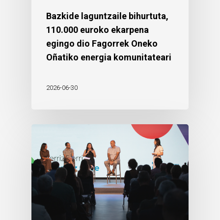
Bazkide laguntzaile bihurtuta,
110.000 euroko ekarpena
egingo dio Fagorrek Oneko
Oñatiko energia komunitateari
2026-06-30