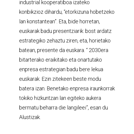
industrial kooperatiboa izateko
konbikzioz dihardu, “etorkizuna hobetzeko
lan konstantean”. Eta, bide horretan,
euskarak badu presentziarik: bost ardatz
estrategiko zehaztu ziren, eta, horietako
batean, presente da euskara. “ 2030era
bitarterako eraikitako eta onartutako
enpresa estrategian badu bere lekua
euskarak. Ezin zitekeen beste modu
batera izan. Benetako enpresa iraunkorrak
tokiko hizkuntzan lan egiteko aukera
bermatu beharra die langileei”, esan du
Alustizak.