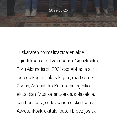
2022-03-25
Euskararen normalizazioaren alde
egindakoen aitortza modura, Gipuzkoako
Foru Aldundiaren 2021eko Abbadia saria
jaso du Fagor Taldeak gaur, martxoaren
25ean, Arrasateko Kulturolan eginiko
ekitaldian. Musika, antzerkia, solasaldia,
sari banaketa, ordezkarien diskurtsoak…
Askotarikoak, ekitaldi baten bidez josiak.