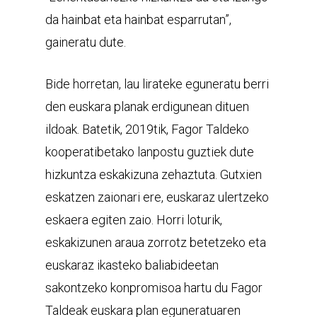
da hainbat eta hainbat esparrutan”,
gaineratu dute.
Bide horretan, lau lirateke eguneratu berri
den euskara planak erdigunean dituen
ildoak. Batetik, 2019tik, Fagor Taldeko
kooperatibetako lanpostu guztiek dute
hizkuntza eskakizuna zehaztuta. Gutxien
eskatzen zaionari ere, euskaraz ulertzeko
eskaera egiten zaio. Horri loturik,
eskakizunen araua zorrotz betetzeko eta
euskaraz ikasteko baliabideetan
sakontzeko konpromisoa hartu du Fagor
Taldeak euskara plan eguneratuaren