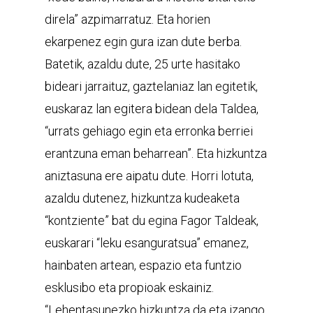
direla” azpimarratuz. Eta horien
ekarpenez egin gura izan dute berba.
Batetik, azaldu dute, 25 urte hasitako
bideari jarraituz, gaztelaniaz lan egitetik,
euskaraz lan egitera bidean dela Taldea,
“urrats gehiago egin eta erronka berriei
erantzuna eman beharrean”. Eta hizkuntza
aniztasuna ere aipatu dute. Horri lotuta,
azaldu dutenez, hizkuntza kudeaketa
“kontziente” bat du egina Fagor Taldeak,
euskarari “leku esanguratsua” emanez,
hainbaten artean, espazio eta funtzio
esklusibo eta propioak eskainiz.
“Lehentasunezko hizkuntza da eta izango