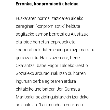
Erronka, konpromisotik heldua
Euskararen normalizazioaren aldeko
zereginari “konpromisotik” helduta
segitzeko asmoa berretsi du Alustizak,
eta, bide horretan, enpresek eta
kooperatibek duten esangura azpimarratu
gura izan du. Hain zuzen ere, Leire
Okarantza Ibabe Fagor Taldeko Gestio
Sozialeko arduradunak izan du horren
inguruan berba egitearen ardura,
ekitaldiko une batean Jon Sarasua
Maritxalar soziolinguistarekin izandako
solasaldian: “Lan munduan euskarari