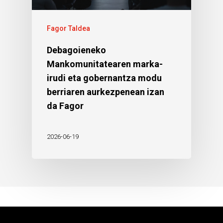
Fagor Taldea
Debagoieneko
Mankomunitatearen marka-
irudi eta gobernantza modu
berriaren aurkezpenean izan
da Fagor
2026-06-19