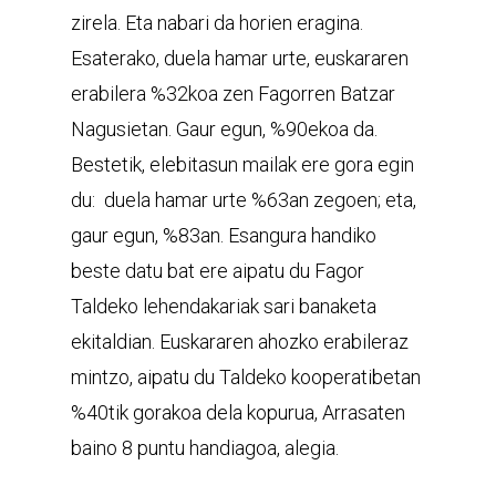
zirela. Eta nabari da horien eragina.
Esaterako, duela hamar urte, euskararen
erabilera %32koa zen Fagorren Batzar
Nagusietan. Gaur egun, %90ekoa da.
Bestetik, elebitasun mailak ere gora egin
du: duela hamar urte %63an zegoen; eta,
gaur egun, %83an. Esangura handiko
beste datu bat ere aipatu du Fagor
Taldeko lehendakariak sari banaketa
ekitaldian. Euskararen ahozko erabileraz
mintzo, aipatu du Taldeko kooperatibetan
%40tik gorakoa dela kopurua, Arrasaten
baino 8 puntu handiagoa, alegia.