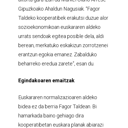
Gipuzkoako Ahaldun Nagusiak. “Fagor
Taldeko kooperatibek erakutsi duzue alor
sozioekonomikoan euskararen aldeko
urrats sendoak egitea posible dela, aldi
berean, merkatuko eskakizun zorrotzenei
erantzun egokia emanez. Zabalduko
beharreko eredua zarete”, esan du.
Egindakoaren emaitzak
Euskararen normalizazioaren aldeko
bidea ez da berria Fagor Taldean. Bi
hamarkada baino gehiago dira
kooperatibetan euskara planak abiarazi