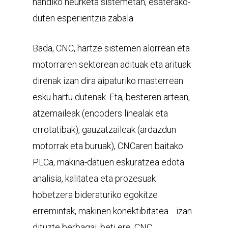
handiko neurketa sistemetan, esaterako-
duten esperientzia zabala.
Bada, CNC, hartze sistemen alorrean eta
motorraren sektorean adituak eta arituak
direnak izan dira aipaturiko masterrean
esku hartu dutenak. Eta, besteren artean,
atzemaileak (encoders linealak eta
errotatibak), gauzatzaileak (ardazdun
motorrak eta buruak), CNCaren baitako
PLCa, makina-datuen eskuratzea edota
analisia, kalitatea eta prozesuak
hobetzera bideraturiko egokitze
erremintak, makinen konektibitatea… izan
dituzte berbagai, beti ere, CNC