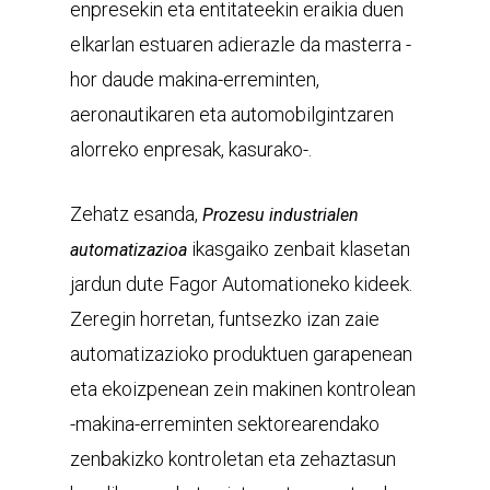
enpresekin eta entitateekin eraikia duen
elkarlan estuaren adierazle da masterra -
hor daude makina-erreminten,
aeronautikaren eta automobilgintzaren
alorreko enpresak, kasurako-.
Zehatz esanda,
Prozesu industrialen
ikasgaiko zenbait klasetan
automatizazioa
jardun dute Fagor Automationeko kideek.
Zeregin horretan, funtsezko izan zaie
automatizazioko produktuen garapenean
eta ekoizpenean zein makinen kontrolean
-makina-erreminten sektorearendako
zenbakizko kontroletan eta zehaztasun