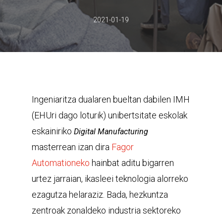
2021-01-19
Ingeniaritza dualaren bueltan dabilen IMH
(EHUri dago loturik) unibertsitate eskolak
eskainiriko
Digital Manufacturing
masterrean izan dira
Fagor
Automationeko
hainbat aditu bigarren
urtez jarraian, ikasleei teknologia alorreko
ezagutza helaraziz. Bada, hezkuntza
zentroak zonaldeko industria sektoreko