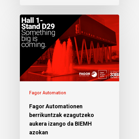
Fagor Automation
Fagor Automationen
berrikuntzak ezagutzeko
aukera izango da BIEMH
azokan