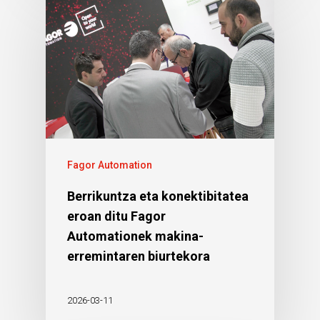
Fagor Automation
Berrikuntza eta konektibitatea
eroan ditu Fagor
Automationek makina-
erremintaren biurtekora
2026-03-11