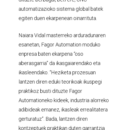
automatizazioko sistema global batek
egiten duen ekarpenean oinarrituta.
Naiara Vidal masterreko arduradunaren
esanetan, Fagor Automation moduko
enpresa baten ekarpena “oso
aberasgarria” da ikasgaiarendako eta
ikasleendako. “Heziketa prozesuan
lantzen diren eduki teorikoak ikuspegi
praktikoz busti dituzte Fagor
Automationeko kideek, industria alorreko
adibideak emanez, ikasleak errealitatera
gerturatuz”. Bada, lantzen diren
kontzeptuek praktikan duten garrantzia