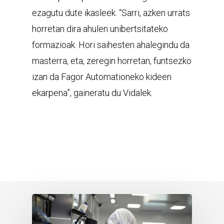
ezagutu dute ikasleek. “Sarri, azken urrats
horretan dira ahulen unibertsitateko
formazioak. Hori saihesten ahalegindu da
masterra, eta, zeregin horretan, funtsezko
izan da Fagor Automationeko kideen
ekarpena”, gaineratu du Vidalek.