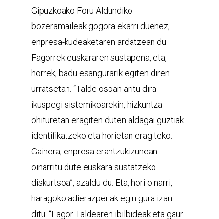
Gipuzkoako Foru Aldundiko
bozeramaileak gogora ekarri duenez,
enpresa-kudeaketaren ardatzean du
Fagorrek euskararen sustapena, eta,
horrek, badu esangurarik egiten diren
urratsetan. “Talde osoan aritu dira
ikuspegi sistemikoarekin, hizkuntza
ohituretan eragiten duten aldagai guztiak
identifikatzeko eta horietan eragiteko.
Gainera, enpresa erantzukizunean
oinarritu dute euskara sustatzeko
diskurtsoa”, azaldu du. Eta, hori oinarri,
haragoko adierazpenak egin gura izan
ditu: “Fagor Taldearen ibilbideak eta gaur