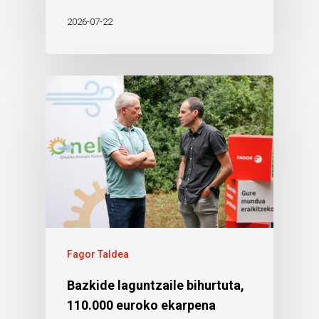
2026-07-22
Fagor Taldea
Bazkide laguntzaile bihurtuta,
110.000 euroko ekarpena