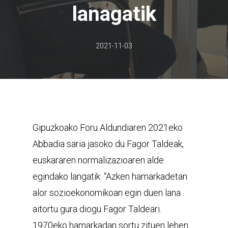
lanagatik
2021-11-03
Gipuzkoako Foru Aldundiaren 2021eko
Abbadia saria jasoko du Fagor Taldeak,
euskararen normalizazioaren alde
egindako langatik. “Azken hamarkadetan
alor sozioekonomikoan egin duen lana
aitortu gura diogu Fagor Taldeari.
1970eko hamarkadan sortu zituen lehen