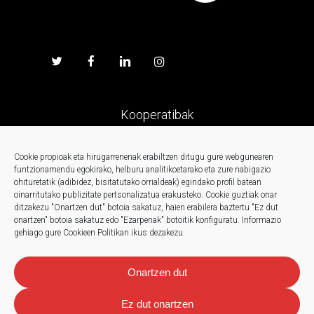
Kooperatibak
Prentsa
Cookie propioak eta hirugarrenenak erabiltzen ditugu gure webgunearen
funtzionamendu egokirako, helburu analitikoetarako eta zure nabigazio
ohituretatik (adibidez, bisitatutako orrialdeak) egindako profil batean
Kontaktua
oinarritutako publizitate pertsonalizatua erakusteko.
Cookie guztiak onar
ditzakezu "Onartzen dut" botoia sakatuz, haien erabilera baztertu "Ez dut
onartzen" botoia sakatuz edo "Ezarpenak" botoitik konfiguratu.
Informazio
Berriak
gehiago gure Cookieen Politikan ikus dezakezu.
Onartzen dut
Ez dut onartzen