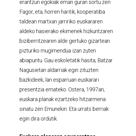
erantzun egokiak eman guran sortu zen
Fagor, eta, horren haritik, kooperatiba
taldean martxan jarririko euskararen
aldeko hasierako ekimenek hizkuntzaren
biziberritzearen alde gertuko gizartean
pizturiko mugimendua izan zuten
abiapuntu. Gau eskoletatik hasita, Batzar
Nagusietan aldarriak egin zituzten
bazkideek, lan esparruan euskarari
presentzia emateko. Ostera, 1997an,
euskara planak ezartzeko hitzarmena
sinatu zen Emunekin. Eta urrats berriak
egin dira ordutik.