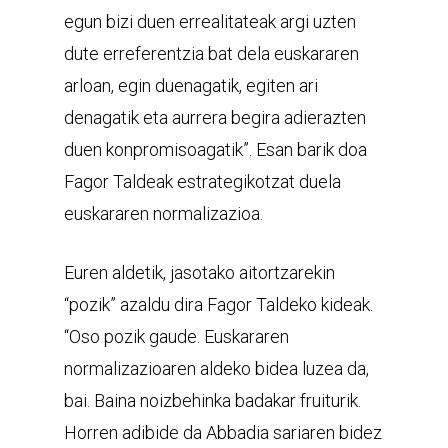
egun bizi duen errealitateak argi uzten
dute erreferentzia bat dela euskararen
arloan, egin duenagatik, egiten ari
denagatik eta aurrera begira adierazten
duen konpromisoagatik”. Esan barik doa
Fagor Taldeak estrategikotzat duela
euskararen normalizazioa.
Euren aldetik, jasotako aitortzarekin
“pozik” azaldu dira Fagor Taldeko kideak.
“Oso pozik gaude. Euskararen
normalizazioaren aldeko bidea luzea da,
bai. Baina noizbehinka badakar fruiturik.
Horren adibide da Abbadia sariaren bidez