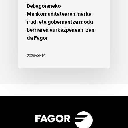
Debagoieneko
Mankomunitatearen marka-
irudi eta gobernantza modu
berriaren aurkezpenean izan
da Fagor
2026-06-19