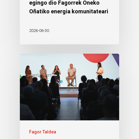
egingo dio Fagorrek Oneko
Oñatiko energia komunitateari
2026-06-30
Fagor Taldea