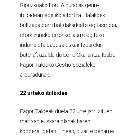
Gipuzkoako Foru Aldundiak geure
ibilbideari eginiko aitortza. Halakoek
bultzada berri bat dakarkiete egitasmoei,
etorkizuneko erronkei aurre egiteko
indarra eta babesa eskaintzearekin
batera”, azaldu du Leire Okarantza Ibabe
Fagor Taldeko Gestio Sozialeko
arduradunak.
22 urteko ibilbidea
Fagor Taldeak duela 22 urte jarri zituen
martxan euskara planak haren
kooperatibetan. Finean, gizarte beharrei