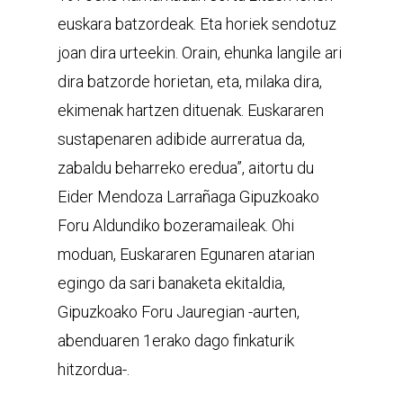
euskara batzordeak. Eta horiek sendotuz
joan dira urteekin. Orain, ehunka langile ari
dira batzorde horietan, eta, milaka dira,
ekimenak hartzen dituenak. Euskararen
sustapenaren adibide aurreratua da,
zabaldu beharreko eredua”, aitortu du
Eider Mendoza Larrañaga Gipuzkoako
Foru Aldundiko bozeramaileak. Ohi
moduan, Euskararen Egunaren atarian
egingo da sari banaketa ekitaldia,
Gipuzkoako Foru Jauregian -aurten,
abenduaren 1erako dago finkaturik
hitzordua-.