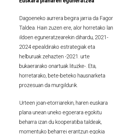
Euskara planaren eguneratzea
Dagoeneko aurrera begira jarria da Fagor
Taldea. Hain zuzen ere, alor horretako lan
ildoen eguneratzearekin dihardu, 2021-
2024 epealdirako estrategiak eta
helburuak zehazten -2021. urte
bukaerarako onartuak lituzke-. Eta,
horretarako, bete-beteko hausnarketa
prozesuan da murgildurik.
Urteen joan-etorriarekin, haren euskara
plana unean uneko egoerara egokitu
beharra izan du kooperatiba taldeak,
momentuko beharrei erantzun egokia