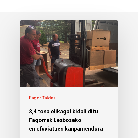
Fagor Taldea
3,4 tona elikagai bidali ditu
Fagorrek Lesboseko
errefuxiatuen kanpamendura