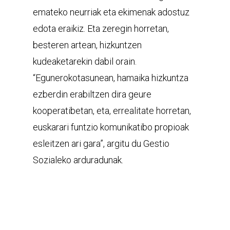
emateko neurriak eta ekimenak adostuz
edota eraikiz. Eta zeregin horretan,
besteren artean, hizkuntzen
kudeaketarekin dabil orain.
“Egunerokotasunean, hamaika hizkuntza
ezberdin erabiltzen dira geure
kooperatibetan, eta, errealitate horretan,
euskarari funtzio komunikatibo propioak
esleitzen ari gara”, argitu du Gestio
Sozialeko arduradunak.