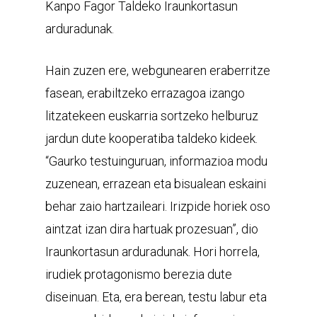
Kanpo Fagor Taldeko Iraunkortasun
arduradunak.
Hain zuzen ere, webgunearen eraberritze
fasean, erabiltzeko errazagoa izango
litzatekeen euskarria sortzeko helburuz
jardun dute kooperatiba taldeko kideek.
“Gaurko testuinguruan, informazioa modu
zuzenean, errazean eta bisualean eskaini
behar zaio hartzaileari. Irizpide horiek oso
aintzat izan dira hartuak prozesuan”, dio
Iraunkortasun arduradunak. Hori horrela,
irudiek protagonismo berezia dute
diseinuan. Eta, era berean, testu labur eta