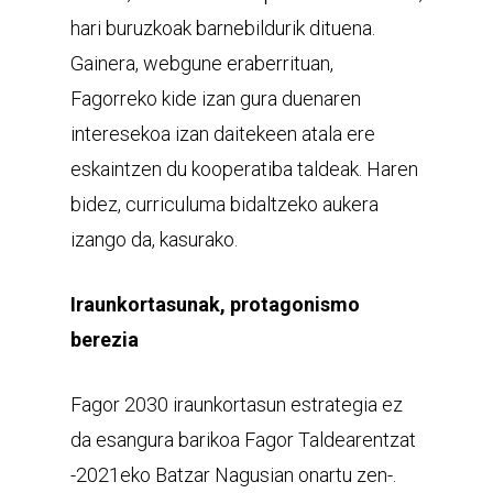
hari buruzkoak barnebildurik dituena.
Gainera, webgune eraberrituan,
Fagorreko kide izan gura duenaren
interesekoa izan daitekeen atala ere
eskaintzen du kooperatiba taldeak. Haren
bidez, curriculuma bidaltzeko aukera
izango da, kasurako.
Iraunkortasunak, protagonismo
berezia
Fagor 2030 iraunkortasun estrategia ez
da esangura barikoa Fagor Taldearentzat
-2021eko Batzar Nagusian onartu zen-.