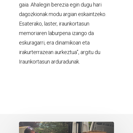
gaia. Ahalegin berezia egin dugu hari
dagozkionak modu argian eskaintzeko.
Esaterako, laster, iraunkortasun
memoriaren laburpena izango da
eskuragarri, era dinamikoan eta
irakurterrazean aurkeztua”, argitu du
Iraunkortasun arduradunak.