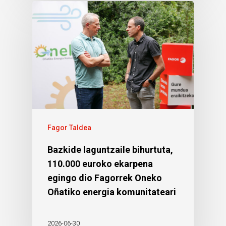
Fagor Taldea
Bazkide laguntzaile bihurtuta,
110.000 euroko ekarpena
egingo dio Fagorrek Oneko
Oñatiko energia komunitateari
2026-06-30