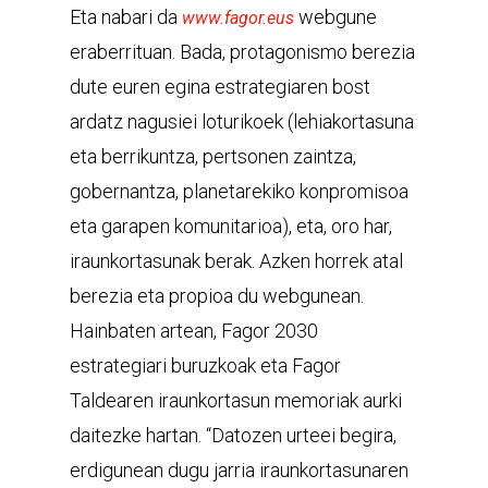
Eta nabari da
webgune
www.fagor.eus
eraberrituan. Bada, protagonismo berezia
dute euren egina estrategiaren bost
ardatz nagusiei loturikoek (lehiakortasuna
eta berrikuntza, pertsonen zaintza,
gobernantza, planetarekiko konpromisoa
eta garapen komunitarioa), eta, oro har,
iraunkortasunak berak. Azken horrek atal
berezia eta propioa du webgunean.
Hainbaten artean, Fagor 2030
estrategiari buruzkoak eta Fagor
Taldearen iraunkortasun memoriak aurki
daitezke hartan. “Datozen urteei begira,
erdigunean dugu jarria iraunkortasunaren