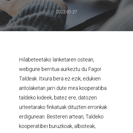
2022-01-27
Hilabeteetako lanketaren ostean,
webgune berritua aurkeztu du Fagor
Taldeak. Itxura bera ez ezik, edukien
antolaketan jarri dute mira kooperatiba
taldeko kideek, batez ere, datozen
urteetarako finkatuak dituzten erronkak
erdigunean. Besteren artean, Taldeko
kooperatibei buruzkoak, albisteak,