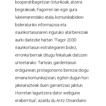
kooperatibagintzari loturikoak, atzera
begirakoak, Fagorren lan egin gura
lukeenarendako atala, komunikabideei
bideraturiko informazioa eta
iraunkortasunaren inguruko atal bereziak
aurki daitezke hartan. “Fagor 2030
iraunkortasun estrategiaren bidez,
erronka berriak ditugu finkatuak datozen
urteetarako. Tartean, gardentasun
erdigunean, protagonismo berezia diogu
emana komunikazioari, egiten dugun hori
jakinarazteak duen garrantziaz jakitun.
Horretan laguntzera dator webgune
eraberritua”, azaldu du Aritz Otxandiano