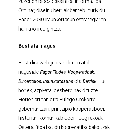
zuzenen bidez eskaini da informazioa.
Oro har, diseinu berriak barnebildurik du
Fagor 2030 iraunkortasun estrategiaren
harirako irudigintza.
Bost atal nagusi
Bost dira webguneak dituen atal
nagusiak
: Fagor Taldea, Kooperatibak,
eta
. Eta,
Dimentsioa, Iraunkortasuna
Berriak
horiek, azpi-atal desberdinak dituzte.
Horien artean dira Bulego Orokorrei,
gobernantzari, printzipio kooperatiboei,
historiari, komunikabideei… begirakoak.
Ostera, fitxa bat du kooperatiba bakoitzak,