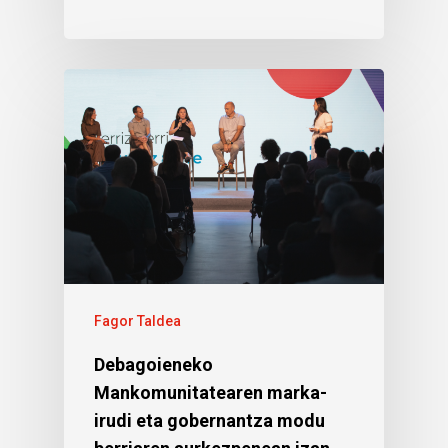
Fagor Taldea
Debagoieneko
Mankomunitatearen marka-
irudi eta gobernantza modu