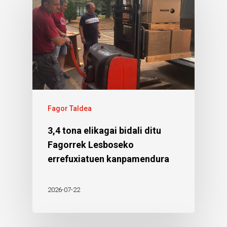
Fagor Taldea
3,4 tona elikagai bidali ditu
Fagorrek Lesboseko
errefuxiatuen kanpamendura
2026-07-22