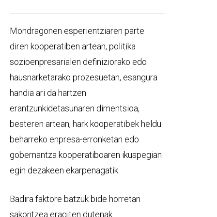
Mondragonen esperientziaren parte
diren kooperatiben artean, politika
sozioenpresarialen definiziorako edo
hausnarketarako prozesuetan, esangura
handia ari da hartzen
erantzunkidetasunaren dimentsioa,
besteren artean, hark kooperatibek heldu
beharreko enpresa-erronketan edo
gobernantza kooperatiboaren ikuspegian
egin dezakeen ekarpenagatik.
Badira faktore batzuk bide horretan
sakontzea eragiten dutenak.