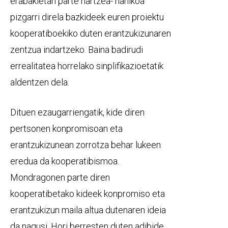
erabakietan parte hartzea- nahikoa
pizgarri direla bazkideek euren proiektu
kooperatiboekiko duten erantzukizunaren
zentzua indartzeko. Baina badirudi
errealitatea horrelako sinplifikazioetatik
aldentzen dela.
Dituen ezaugarriengatik, kide diren
pertsonen konpromisoan eta
erantzukizunean zorrotza behar lukeen
eredua da kooperatibismoa.
Mondragonen parte diren
kooperatibetako kideek konpromiso eta
erantzukizun maila altua dutenaren ideia
da nagusi. Hori berresten duten adibide