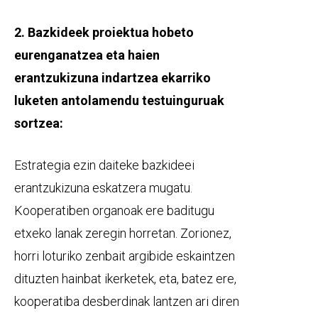
2. Bazkideek proiektua hobeto
eurenganatzea eta haien
erantzukizuna indartzea ekarriko
luketen antolamendu testuinguruak
sortzea:
Estrategia ezin daiteke bazkideei
erantzukizuna eskatzera mugatu.
Kooperatiben organoak ere baditugu
etxeko lanak zeregin horretan. Zorionez,
horri loturiko zenbait argibide eskaintzen
dituzten hainbat ikerketek, eta, batez ere,
kooperatiba desberdinak lantzen ari diren