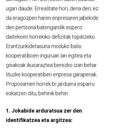
ugari daude. Errealitate hori, dena den, ez
da eragozpen haren enpresaren jabekide
den pertsona batengandik espero
daitekeen horrekiko defizitak topatzeko.
Erantzunkidetasuna moduko balio
kooperatiboen inguruan lan egitea eta
gisakoak ikusaraztea berezko izan behar
lituzke kooperatiben enpresa garapenak.
Proposamen horrek bi jarduera esparru
eskatzen ditu, behinik behin:
1. Jokabide arduratsua zer den
identifikatzea eta argitzea: