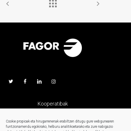
Kooperatibak
Prentsa
Cookie propioak eta hirugarrenenak erabiltzen ditugu gure webgunearen
funtzionamendu egokirako, helburu analitikoetarako eta zure nabigazio