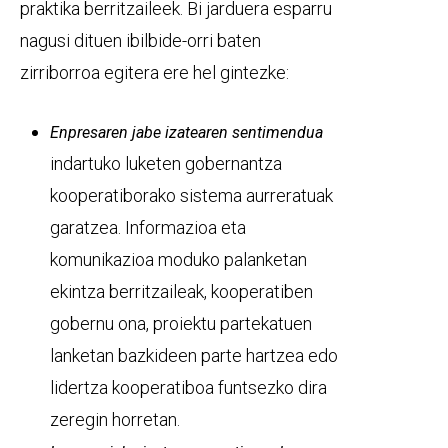
praktika berritzaileek. Bi jarduera esparru
nagusi dituen ibilbide-orri baten
zirriborroa egitera ere hel gintezke:
Enpresaren jabe izatearen sentimendua
indartuko luketen gobernantza
kooperatiborako sistema aurreratuak
garatzea. Informazioa eta
komunikazioa moduko palanketan
ekintza berritzaileak, kooperatiben
gobernu ona, proiektu partekatuen
lanketan bazkideen parte hartzea edo
lidertza kooperatiboa funtsezko dira
zeregin horretan.