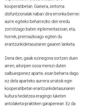
kooperatibetan. Gainera, sintoma
disfuntzionalak nabari dira erronka berriei
aurre egiteko beharrezko den eredu
zorrotzago baten inplementazioan, eta,
horrek, premiazkoago egiten du
erantzunkidetasunaren gaiaren lanketa.
Dena den, gaiak ezinegona sortzen duen
arren, aitorpen osoa merezi duten
salbuespenez aparte, esan beharra dago
ez dela aparteko aurrera urratsik egin
kooperatibetan erantzunkidetasunaren
kultura hedatzea eragingo luketen
antolaketa-praktiken garapenean. Ez da