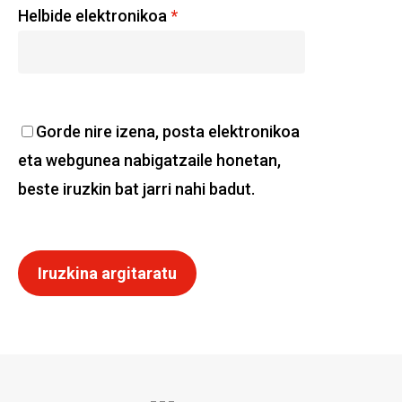
Helbide elektronikoa
*
Gorde nire izena, posta elektronikoa
eta webgunea nabigatzaile honetan,
beste iruzkin bat jarri nahi badut.