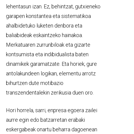
lehentasun izan. Ez, behintzat, gutxieneko
garapen konstantea eta sistematikoa
ahalbidetuko luketen denbora eta
baliabideak eskaintzeko hainakoa.
Merkatuaren zurrunbiloak eta gizarte
kontsumista eta indibidualista baten
dinamikek garamatzate. Eta horiek, gure
antolakundeen logikan, elementu arrotz
bihurtzen dute motibazio
transzendentalekin zerikusia duen oro.
Hori horrela, sarri, enpresa egoera zailei
aurre egin edo batzarretan erabaki
eskergabeak onartu beharra dagoenean