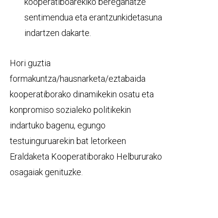
kooperatiboarekiko bereganatze
sentimendua eta erantzunkidetasuna
indartzen dakarte.
Hori guztia
formakuntza/hausnarketa/eztabaida
kooperatiborako dinamikekin osatu eta
konpromiso sozialeko politikekin
indartuko bagenu, egungo
testuinguruarekin bat letorkeen
Eraldaketa Kooperatiborako Helbururako
osagaiak genituzke.