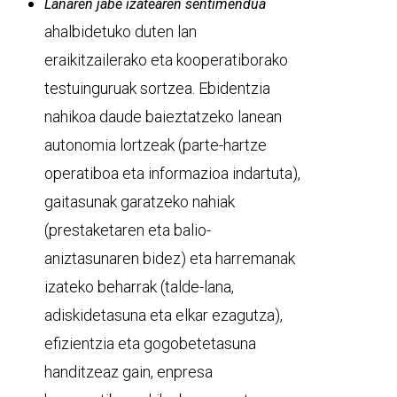
Lanaren jabe izatearen sentimendua
ahalbidetuko duten lan
eraikitzailerako eta kooperatiborako
testuinguruak sortzea. Ebidentzia
nahikoa daude baieztatzeko lanean
autonomia lortzeak (parte-hartze
operatiboa eta informazioa indartuta),
gaitasunak garatzeko nahiak
(prestaketaren eta balio-
aniztasunaren bidez) eta harremanak
izateko beharrak (talde-lana,
adiskidetasuna eta elkar ezagutza),
efizientzia eta gogobetetasuna
handitzeaz gain, enpresa