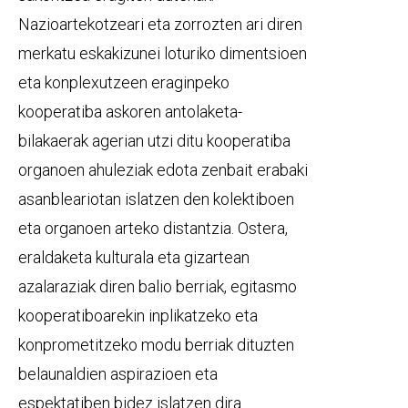
Nazioartekotzeari eta zorrozten ari diren
merkatu eskakizunei loturiko dimentsioen
eta konplexutzeen eraginpeko
kooperatiba askoren antolaketa-
bilakaerak agerian utzi ditu kooperatiba
organoen ahuleziak edota zenbait erabaki
asanbleariotan islatzen den kolektiboen
eta organoen arteko distantzia. Ostera,
eraldaketa kulturala eta gizartean
azalaraziak diren balio berriak, egitasmo
kooperatiboarekin inplikatzeko eta
konprometitzeko modu berriak dituzten
belaunaldien aspirazioen eta
espektatiben bidez islatzen dira