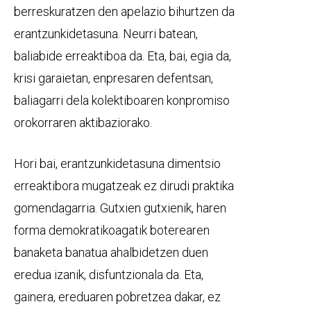
berreskuratzen den apelazio bihurtzen da
erantzunkidetasuna. Neurri batean,
baliabide erreaktiboa da. Eta, bai, egia da,
krisi garaietan, enpresaren defentsan,
baliagarri dela kolektiboaren konpromiso
orokorraren aktibaziorako.
Hori bai, erantzunkidetasuna dimentsio
erreaktibora mugatzeak ez dirudi praktika
gomendagarria. Gutxien gutxienik, haren
forma demokratikoagatik boterearen
banaketa banatua ahalbidetzen duen
eredua izanik, disfuntzionala da. Eta,
gainera, ereduaren pobretzea dakar, ez