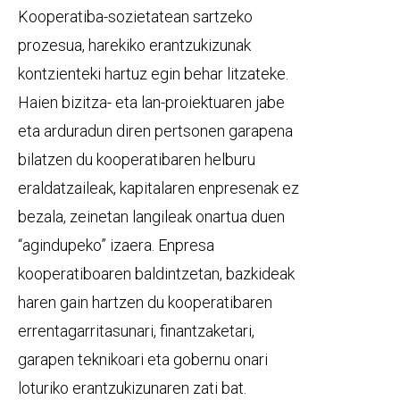
Kooperatiba-sozietatean sartzeko
prozesua, harekiko erantzukizunak
kontzienteki hartuz egin behar litzateke.
Haien bizitza- eta lan-proiektuaren jabe
eta arduradun diren pertsonen garapena
bilatzen du kooperatibaren helburu
eraldatzaileak, kapitalaren enpresenak ez
bezala, zeinetan langileak onartua duen
“agindupeko” izaera. Enpresa
kooperatiboaren baldintzetan, bazkideak
haren gain hartzen du kooperatibaren
errentagarritasunari, finantzaketari,
garapen teknikoari eta gobernu onari
loturiko erantzukizunaren zati bat.