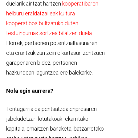
duelarik aintzat hartzen
kooperatibaren
helburu eraldatzaileak kultura
kooperatiboa bultzatuko duten
testuinguruak sortzea bilatzen duela
.
Horrek, pertsonen potentzialtasunaren
eta erantzukizun zein elkartasun zentzuen
garapenaren bidez, pertsonen
hazkundean laguntzea ere balekarke.
Nola egin aurrera?
Tentagarria da pentsatzea enpresaren
jabekidetzari lotutakoak -ekarritako
kapitala, emaitzen banaketa, batzarretako