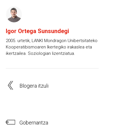
Igor Ortega Sunsundegi
2005. urtetik, LANKI Mondragon Unibertsitateko
Kooperatibismoaren Ikertegiko irakaslea eta
ikertzailea. Soziologian lizentziatua.
Blogera itzuli
Gobernantza