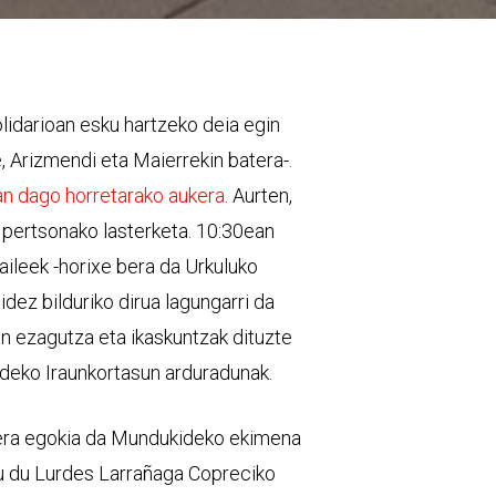
olidarioan esku hartzeko deia egin
 Arizmendi eta Maierrekin batera-.
 dago horretarako aukera
. Aurten,
u pertsonako lasterketa. 10:30ean
zaileek -horixe bera da Urkuluko
idez bilduriko dirua lagungarri da
 ezagutza eta ikaskuntzak dituzte
aldeko Iraunkortasun arduradunak.
kera egokia da Mundukideko ekimena
u du Lurdes Larrañaga Copreciko