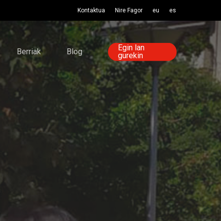
Kontaktua
Nire Fagor
eu
es
Egin lan
Berriak
Blog
gurekin