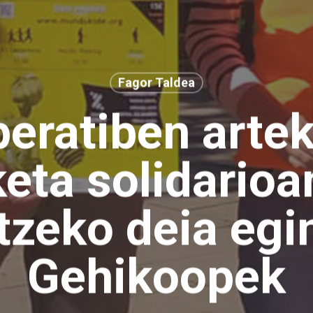
Fagor Taldea
eratiben artek
keta solidarioa
tzeko deia egi
Gehikoopek