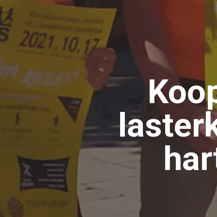
Koop
laster
har