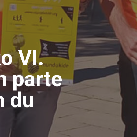
o VI.
n parte
n du