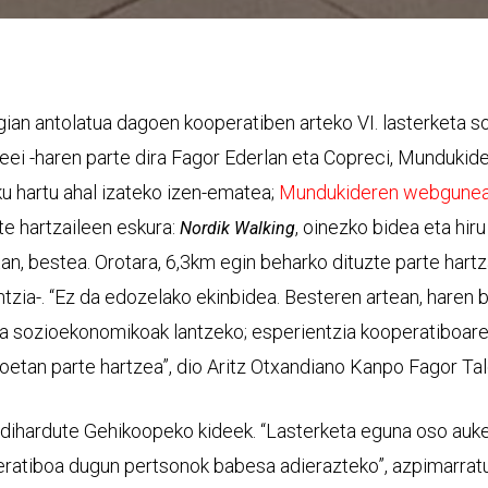
gian antolatua dagoen kooperatiben arteko VI. lasterketa s
ei -haren parte dira Fagor Ederlan eta Copreci, Mundukide,
u hartu ahal izateko izen-ematea;
Mundukideren webgunean
rte hartzaileen eskura:
, oinezko bidea eta hir
Nordik Walking
etan, bestea. Orotara, 6,3km egin beharko dituzte parte hart
ntzia-. “Ez da edozelako ekinbidea. Besteren artean, haren b
 sozioekonomikoak lantzeko; esperientzia kooperatiboaren
akoetan parte hartzea”, dio Aritz Otxandiano Kanpo Fagor T
 dihardute Gehikoopeko kideek. “Lasterketa eguna oso au
ratiboa dugun pertsonok babesa adierazteko”, azpimarrat