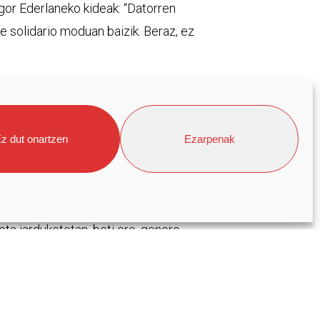
agor Ederlaneko kideak: “Datorren
e solidario moduan baizik. Beraz, ez
u bezala. Besteren artean, norbere
z dut onartzen
Ezarpenak
 kritiko bateranzko bidean aurrera
 ikuspegia zabaltzea edo
tatu gura dira Mondragon
ta jarduketetan, beti ere, genero
karlanean.