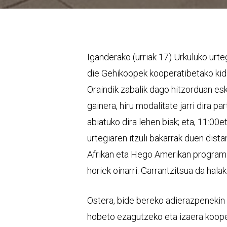
Iganderako (urriak 17) Urkuluko urte
die Gehikoopek kooperatibetako kide
Oraindik zabalik dago hitzorduan esk
gainera, hiru modalitate jarri dira pa
abiatuko dira lehen biak; eta, 11:00
urtegiaren itzuli bakarrak duen dista
Afrikan eta Hego Amerikan programa
horiek oinarri. Garrantzitsua da hal
Ostera, bide bereko adierazpenekin
hobeto ezagutzeko eta izaera koope