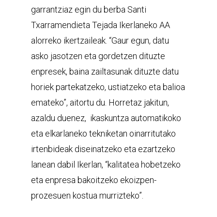
garrantziaz egin du berba Santi
Txarramendieta Tejada Ikerlaneko AA
alorreko ikertzaileak. “Gaur egun, datu
asko jasotzen eta gordetzen dituzte
enpresek, baina zailtasunak dituzte datu
horiek partekatzeko, ustiatzeko eta balioa
emateko”, aitortu du. Horretaz jakitun,
azaldu duenez, ikaskuntza automatikoko
eta elkarlaneko tekniketan oinarritutako
irtenbideak diseinatzeko eta ezartzeko
lanean dabil Ikerlan, “kalitatea hobetzeko
eta enpresa bakoitzeko ekoizpen-
prozesuen kostua murrizteko”.