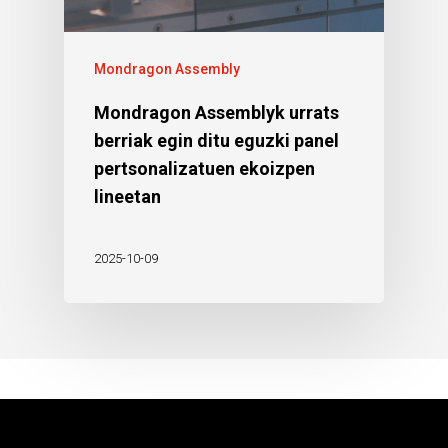
Mondragon Assembly
Mondragon Assemblyk urrats
berriak egin ditu eguzki panel
pertsonalizatuen ekoizpen
lineetan
2025-10-09