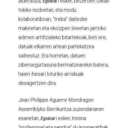
alderatuta,
ri esker, bezeroen tokian
Egokia
tokiko nodoetan, eta modu
kolaboratiboan, “treba” daitezke
makinetan eta ekoizpen lineetan jarririko
adimen artifizialeko bitartekoak, beti ere,
datuak elkarren artean partekatzea
saihestuz. Era horretan, datuen
zibersegurtasuna bermatzearekin batera,
haien ihesari loturiko arriskuak
desagertzen dira.
Jean Philippe Aguerre Mondragon
Assemblyko Berrikuntza zuzendariaren
esanetan,
ri esker, tresna
Egokia
“profesional eta sendoa” du kooperatibak,