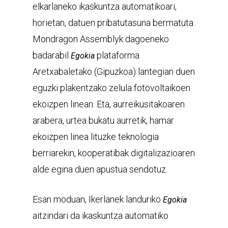
elkarlaneko ikaskuntza automatikoari,
horietan, datuen pribatutasuna bermatuta.
Mondragon Assemblyk dagoeneko
badarabil
plataforma
Egokia
Aretxabaletako (Gipuzkoa) lantegian duen
eguzki plakentzako zelula fotovoltaikoen
ekoizpen linean. Eta, aurreikusitakoaren
arabera, urtea bukatu aurretik, hamar
ekoizpen linea lituzke teknologia
berriarekin, kooperatibak digitalizazioaren
alde egina duen apustua sendotuz.
Esan moduan, Ikerlanek landuriko
Egokia
aitzindari da ikaskuntza automatiko