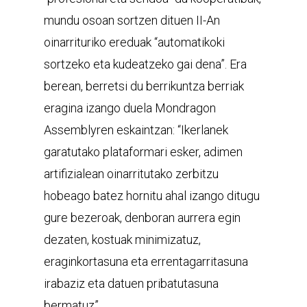
mundu osoan sortzen dituen II-An
oinarrituriko ereduak “automatikoki
sortzeko eta kudeatzeko gai dena”. Era
berean, berretsi du berrikuntza berriak
eragina izango duela Mondragon
Assemblyren eskaintzan: “Ikerlanek
garatutako plataformari esker, adimen
artifizialean oinarritutako zerbitzu
hobeago batez hornitu ahal izango ditugu
gure bezeroak, denboran aurrera egin
dezaten, kostuak minimizatuz,
eraginkortasuna eta errentagarritasuna
irabaziz eta datuen pribatutasuna
bermatuz”.