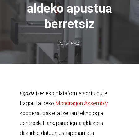
aldeko apustua
berretsiz
2023-04-05
izeneko plataforma sortu dute
Egokia
Fagor Taldeko
Mondragon Assembly
kooperatibak eta Ikerlan teknologia
zentroak. Hark, paradigma aldaketa
dakarkie datuen ustiapenari eta