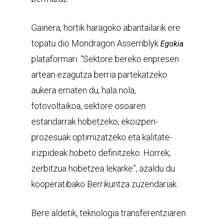
Gainera, hortik haragoko abantailarik ere
topatu dio Mondragon Assemblyk
Egokia
plataformari. “Sektore bereko enpresen
artean ezagutza berria partekatzeko
aukera ematen du, hala nola,
fotovoltaikoa, sektore osoaren
estandarrak hobetzeko, ekoizpen-
prozesuak optimizatzeko eta kalitate-
irizpideak hobeto definitzeko. Horrek,
zerbitzua hobetzea lekarke”, azaldu du
kooperatibako Berrikuntza zuzendariak.
Bere aldetik, teknologia transferentziaren