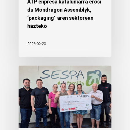
ATP enpresa kataluniarra erosi
du Mondragon Assemblyk,
‘packaging’-aren sektorean
hazteko
2026-02-20