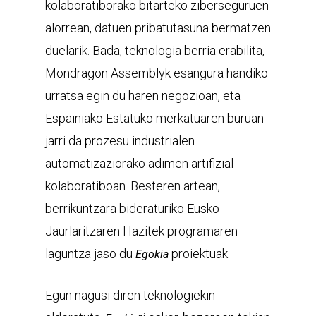
kolaboratiborako bitarteko ziberseguruen
alorrean, datuen pribatutasuna bermatzen
duelarik. Bada, teknologia berria erabilita,
Mondragon Assemblyk esangura handiko
urratsa egin du haren negozioan, eta
Espainiako Estatuko merkatuaren buruan
jarri da prozesu industrialen
automatizaziorako adimen artifizial
kolaboratiboan. Besteren artean,
berrikuntzara bideraturiko Eusko
Jaurlaritzaren Hazitek programaren
laguntza jaso du
proiektuak.
Egokia
Egun nagusi diren teknologiekin