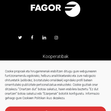
Kooperatibak
Prentsa
Cookie propioak eta hirugarrenenak erabiltzen ditugu gure webgunearen
funtzionamendu egokirako, helburu analitikoetarako eta zure nabigazio
ohituretatik (adibidez, bisitatutako orrialdeak) egindako profil batean
Kontaktua
oinarritutako publizitate pertsonalizatua erakusteko.
Cookie guztiak onar
ditzakezu "Onartzen dut" botoia sakatuz, haien erabilera baztertu "Ez dut
onartzen" botoia sakatuz edo "Ezarpenak" botoitik konfiguratu.
Informazio
Berriak
gehiago gure Cookieen Politikan ikus dezakezu.