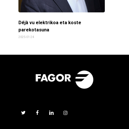
Déjà vu elektrikoa eta koste
parekotasuna
2025-01-24