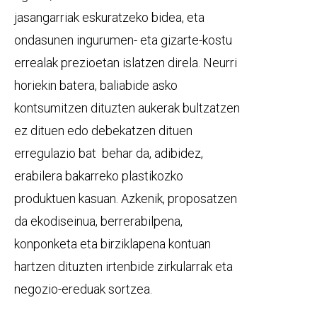
jasangarriak eskuratzeko bidea, eta
ondasunen ingurumen- eta gizarte-kostu
errealak prezioetan islatzen direla. Neurri
horiekin batera, baliabide asko
kontsumitzen dituzten aukerak bultzatzen
ez dituen edo debekatzen dituen
erregulazio bat behar da, adibidez,
erabilera bakarreko plastikozko
produktuen kasuan. Azkenik, proposatzen
da ekodiseinua, berrerabilpena,
konponketa eta birziklapena kontuan
hartzen dituzten irtenbide zirkularrak eta
negozio-ereduak sortzea.