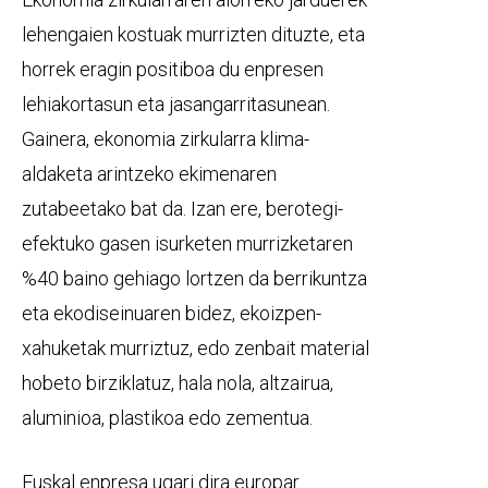
lehengaien kostuak murrizten dituzte, eta
horrek eragin positiboa du enpresen
lehiakortasun eta jasangarritasunean.
Gainera, ekonomia zirkularra klima-
aldaketa arintzeko ekimenaren
zutabeetako bat da. Izan ere, berotegi-
efektuko gasen isurketen murrizketaren
%40 baino gehiago lortzen da berrikuntza
eta ekodiseinuaren bidez, ekoizpen-
xahuketak murriztuz, edo zenbait material
hobeto birziklatuz, hala nola, altzairua,
aluminioa, plastikoa edo zementua.
Euskal enpresa ugari dira europar