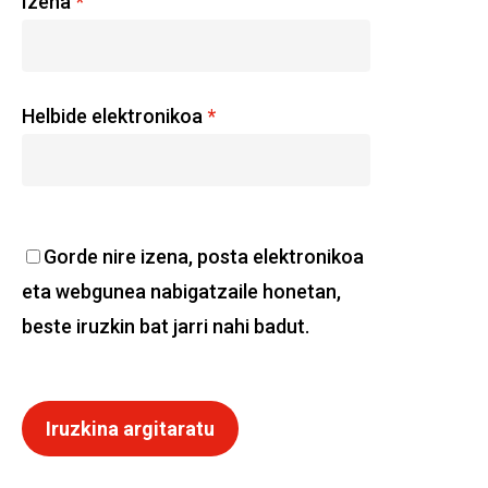
Izena
*
Helbide elektronikoa
*
Gorde nire izena, posta elektronikoa
eta webgunea nabigatzaile honetan,
beste iruzkin bat jarri nahi badut.