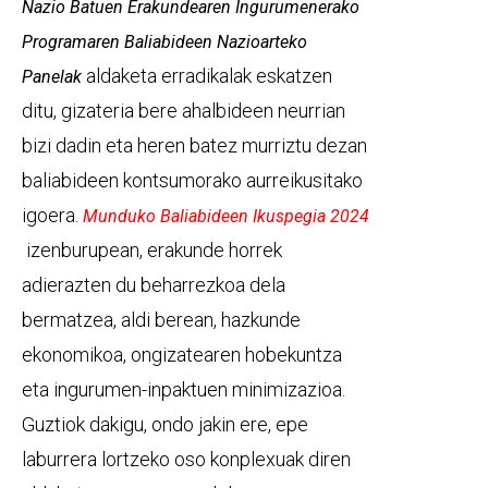
Nazio Batuen Erakundearen Ingurumenerako
Programaren Baliabideen Nazioarteko
aldaketa erradikalak eskatzen
Panelak
ditu, gizateria bere ahalbideen neurrian
bizi dadin eta heren batez murriztu dezan
baliabideen kontsumorako aurreikusitako
igoera.
Munduko Baliabideen Ikuspegia 2024
izenburupean, erakunde horrek
adierazten du beharrezkoa dela
bermatzea, aldi berean, hazkunde
ekonomikoa, ongizatearen hobekuntza
eta ingurumen-inpaktuen minimizazioa.
Guztiok dakigu, ondo jakin ere, epe
laburrera lortzeko oso konplexuak diren