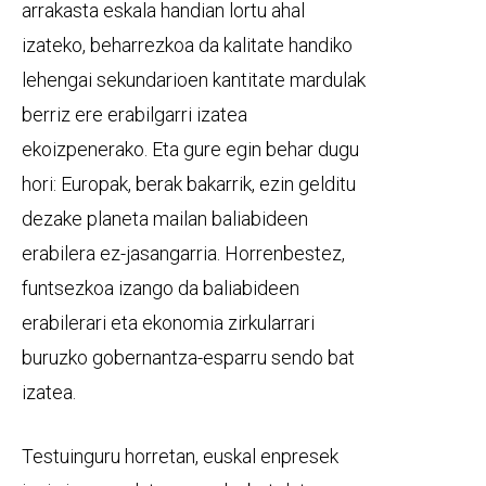
arrakasta eskala handian lortu ahal
izateko, beharrezkoa da kalitate handiko
lehengai sekundarioen kantitate mardulak
berriz ere erabilgarri izatea
ekoizpenerako. Eta gure egin behar dugu
hori: Europak, berak bakarrik, ezin gelditu
dezake planeta mailan baliabideen
erabilera ez-jasangarria. Horrenbestez,
funtsezkoa izango da baliabideen
erabilerari eta ekonomia zirkularrari
buruzko gobernantza-esparru sendo bat
izatea.
Testuinguru horretan, euskal enpresek