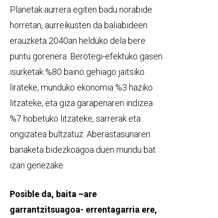
Planetak aurrera egiten badu norabide
horretan, aurreikusten da baliabideen
erauzketa 2040an helduko dela bere
puntu gorenera. Berotegi-efektuko gasen
isurketak %80 baino gehiago jaitsiko
lirateke, munduko ekonomia %3 haziko
litzateke, eta giza garapenaren indizea
%7 hobetuko litzateke, sarrerak eta
ongizatea bultzatuz. Aberastasunaren
banaketa bidezkoagoa duen mundu bat
izan genezake.
Posible da, baita –are
garrantzitsuagoa- errentagarria ere,