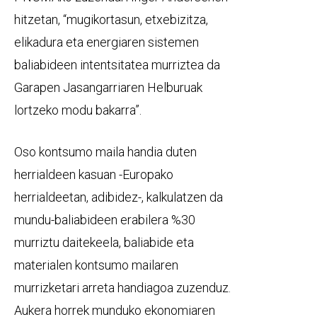
hitzetan, “mugikortasun, etxebizitza,
elikadura eta energiaren sistemen
baliabideen intentsitatea murriztea da
Garapen Jasangarriaren Helburuak
lortzeko modu bakarra”.
Oso kontsumo maila handia duten
herrialdeen kasuan -Europako
herrialdeetan, adibidez-, kalkulatzen da
mundu-baliabideen erabilera %30
murriztu daitekeela, baliabide eta
materialen kontsumo mailaren
murrizketari arreta handiagoa zuzenduz.
Aukera horrek munduko ekonomiaren