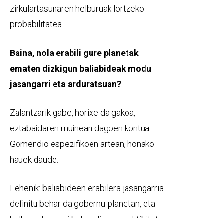
zirkulartasunaren helburuak lortzeko
probabilitatea.
Baina, nola erabili gure planetak
ematen dizkigun baliabideak modu
jasangarri eta arduratsuan?
Zalantzarik gabe, horixe da gakoa,
eztabaidaren muinean dagoen kontua.
Gomendio espezifikoen artean, honako
hauek daude:
Lehenik: baliabideen erabilera jasangarria
definitu behar da gobernu-planetan, eta