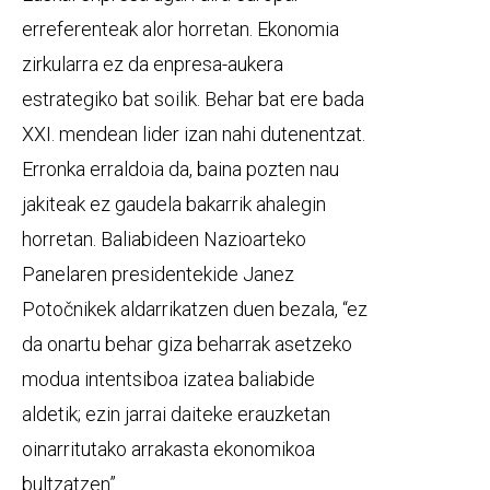
erreferenteak alor horretan. Ekonomia
zirkularra ez da enpresa-aukera
estrategiko bat soilik. Behar bat ere bada
XXI. mendean lider izan nahi dutenentzat.
Erronka erraldoia da, baina pozten nau
jakiteak ez gaudela bakarrik ahalegin
horretan. Baliabideen Nazioarteko
Panelaren presidentekide Janez
Potočnikek aldarrikatzen duen bezala, “ez
da onartu behar giza beharrak asetzeko
modua intentsiboa izatea baliabide
aldetik; ezin jarrai daiteke erauzketan
oinarritutako arrakasta ekonomikoa
bultzatzen”.