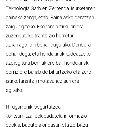
Teknologia Garbien Zerrenda, isurketaren
gaineko zerga, etab. Baina asko geratzen
zaigu egiteko. Ekonomia zirkularrera
zuzendutako trantsizio horretan
azkarrago ibili behar dugulako. Denbora
behar dugu, eta hondakinak kudeatzeko
azpiegitura berriak ere bai, hondakinak
berriz ere baliabide bihurtzeko eta zero
isurketarantz irmotasunez aurrera
egiteko.
Hirugarrenik: segurtatzea
kontsumitzaileek badutela informazio
egokia, badutela ondasun eta zerbitzu