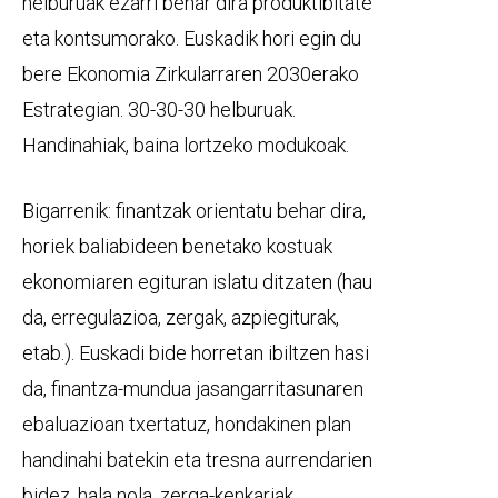
helburuak ezarri behar dira produktibitate
eta kontsumorako. Euskadik hori egin du
bere Ekonomia Zirkularraren 2030erako
Estrategian. 30-30-30 helburuak.
Handinahiak, baina lortzeko modukoak.
Bigarrenik: finantzak orientatu behar dira,
horiek baliabideen benetako kostuak
ekonomiaren egituran islatu ditzaten (hau
da, erregulazioa, zergak, azpiegiturak,
etab.). Euskadi bide horretan ibiltzen hasi
da, finantza-mundua jasangarritasunaren
ebaluazioan txertatuz, hondakinen plan
handinahi batekin eta tresna aurrendarien
bidez, hala nola, zerga-kenkariak,