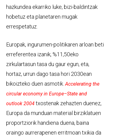
hazkundea ekarriko luke, bizi-baldintzak
hobetuz eta planetaren mugak
errespetatuz.
Europak, ingurumen-politikaren arloan beti
erreferentea izanik, %11,50eko
zirkulartasun tasa du gaur egun, eta,
hortaz, urrun dago tasa hori 2030ean
bikoizteko duen asmotik.
Accelerating the
circular economy in Europe–State and
txostenak zehazten duenez,
outlook 2004
Europa da munduan material birziklatuen
proportziorik handiena duena, baina
oraingo aurrerapenen erritmoan txikia da