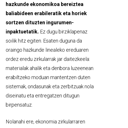
hazkunde ekonomikoa bereiztea
baliabideen erabileratik eta horiek
sortzen dituzten ingurumen-
inpaktuetatik.
Ez dugu birziklapenaz
soilik hitz egiten. Esaten duguna da
oraingo hazkunde linealeko ereduaren
ordez eredu zirkularrak jar daitezkeela:
materialak ahalik eta denbora luzeenean
erabiltzeko moduan mantentzen duten
sistemak, ondasunak eta zerbitzuak nola
diseinatu eta entregatzen ditugun
birpensatuz.
Nolanahi ere, ekonomia zirkularraren