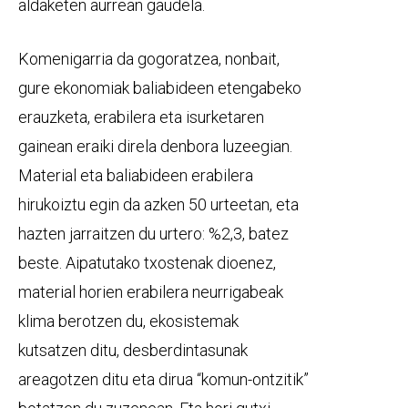
aldaketen aurrean gaudela.
Komenigarria da gogoratzea, nonbait,
gure ekonomiak baliabideen etengabeko
erauzketa, erabilera eta isurketaren
gainean eraiki direla denbora luzeegian.
Material eta baliabideen erabilera
hirukoiztu egin da azken 50 urteetan, eta
hazten jarraitzen du urtero: %2,3, batez
beste. Aipatutako txostenak dioenez,
material horien erabilera neurrigabeak
klima berotzen du, ekosistemak
kutsatzen ditu, desberdintasunak
areagotzen ditu eta dirua “komun-ontzitik”