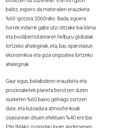
botatzen du zuzenean. Eta hori gutxi
balitz, espero da materialen erauzketa
%60 igotzea 2060rako. Bada, egoera
horrek indarrik gabe utzi ditzake bai klima
eta biodibertsitatearen helburu globalak
lortzeko ahaleginak, eta, bai, oparotasun
ekonomikoa eta giza ongizatea lortzeko
ahaleginak.
Gaur egun, baliabideen erauzketa eta
prozesaketek planeta berotzen duten
isurketen %60 baino gehiago sortzen
dute, eta kutsadura atmosferikoak
osasunean dituen efektuen %40 ere bai.
PNUMAko zuzendari Inger Andersenen