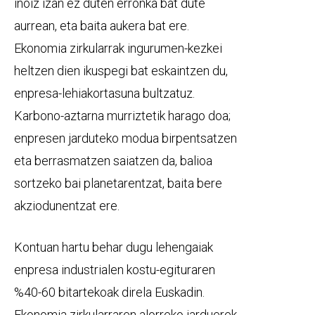
inoiz izan ez duten erronka bat dute
aurrean, eta baita aukera bat ere.
Ekonomia zirkularrak ingurumen-kezkei
heltzen dien ikuspegi bat eskaintzen du,
enpresa-lehiakortasuna bultzatuz.
Karbono-aztarna murriztetik harago doa;
enpresen jarduteko modua birpentsatzen
eta berrasmatzen saiatzen da, balioa
sortzeko bai planetarentzat, baita bere
akziodunentzat ere.
Kontuan hartu behar dugu lehengaiak
enpresa industrialen kostu-egituraren
%40-60 bitartekoak direla Euskadin.
Ekonomia zirkularraren alorreko jarduerek