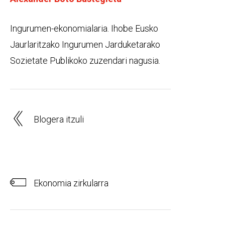
Ingurumen-ekonomialaria. Ihobe Eusko
Jaurlaritzako Ingurumen Jarduketarako
Sozietate Publikoko zuzendari nagusia.
Blogera itzuli
Ekonomia zirkularra