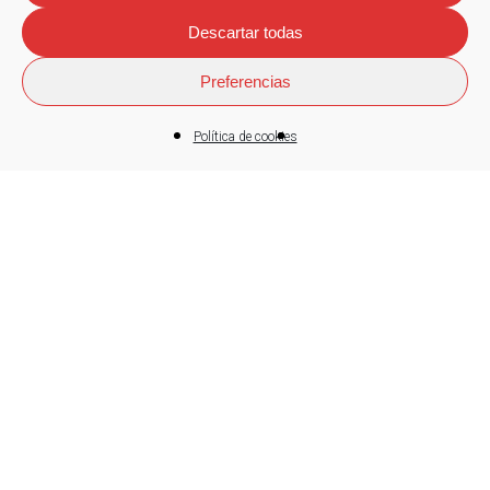
Descartar todas
Preferencias
Política de cookies
Fagor Arrasate
Fagor Arrasate entra en el capital
social de la tecnológica Ribinerf