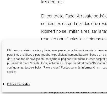
la siderurgia.
En concreto, Fagor Arrasate podrá 
soluciones estandarizadas que resu
Ribinerf no se limitan a realizar la t
resolver por sí solas las incidenci
trabajando con el máximo rendimient
Utilizamos cookies propias y de terceros para el correcto funcionamiento de nue
procesos. “Gracias a la aplicación de
para fines analíticos y para mostrarte publicidad personalizada en base a un perfi
de tus hábitos de navegación (por ejemplo, páginas visitadas). Puedes aceptar 
sustanciales ahorros en los costes 
pulsando el botón “Aceptar todo”, rechazar su uso pulsando el botón “Descartar 
configurarlas desde el botón “Preferencias”. Puedes ver más información en nuest
lotes de piezas por parte de los cli
cookies.
soluciones”, precisa el director gene
Política de cookies
Por su parte, el cofundador de Ribin
compañía el acceso a nuevos mercad
nuestro proyecto y que puede contri