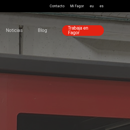
Contacto
Mi Fagor
eu
es
Trabaja en
Noticias
Blog
Fagor