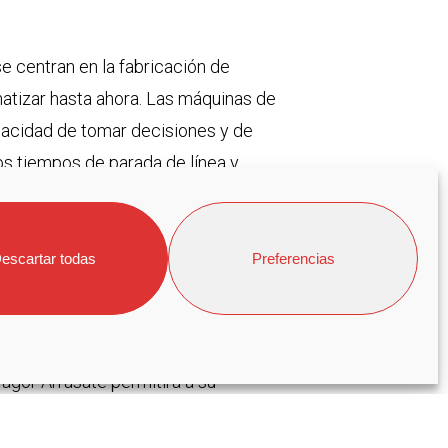
se centran en la fabricación de
atizar hasta ahora. Las máquinas de
a capacidad de tomar decisiones y de
los tiempos de parada de línea y
mpetitividad de sus
s soluciones suponen, además,
 y porque se evitan devoluciones de
escartar todas
Preferencias
ncorporar a sus equipos este tipo de
Fagor Arrasate permitirá a su
estratégico, que aporta solidez a
impulsado gracias al marchamo de