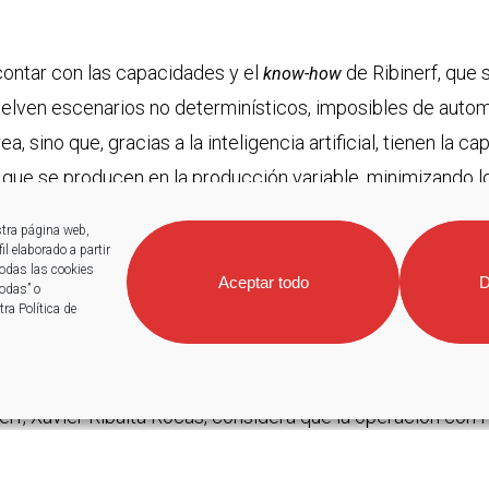
contar con las capacidades y el
de Ribinerf, que 
know-how
elven escenarios no determinísticos, imposibles de autom
area, sino que, gracias a la inteligencia artificial, tienen l
as que se producen en la producción variable, minimizando 
o, lo que permite a los clientes optimizar y mejorar la co
stra página web,
 la robótica, la inteligencia artificial y la visión 3D, esta
l elaborado a partir
todas las cookies
asociados a la no calidad por la disminución del defectivo
Aceptar todo
D
todas” o
ra Política de
entes. Ribinerf aporta a Fagor Arrasate la capacidad para i
ral.
erf, Xavier Ribalta Rocas, considera que la operación con 
os y clientes: “Para nosotros Fagor Arrasate es un socio 
buir a nuestra expansión internacional. Ribinerf se verá 