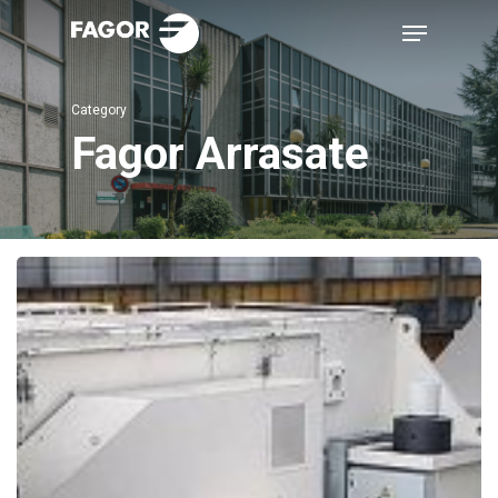
Skip
Menu
to
main
Category
content
Fagor Arrasate