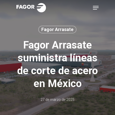
Skip
Menu
to
main
content
Fagor Arrasate
Fagor Arrasate
suministra líneas
de corte de acero
en México
27 de marzo de 2025