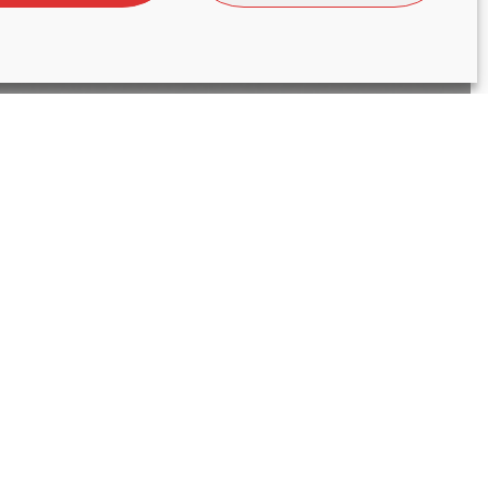
nica
egocio de
 Sateliun
er su