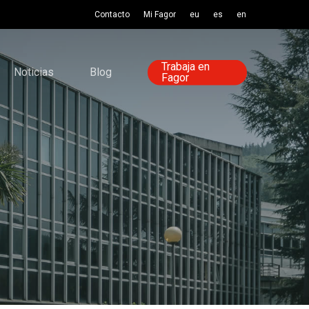
Contacto
Mi Fagor
eu
es
en
Trabaja en
Noticias
Blog
Fagor