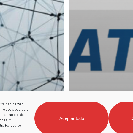
stra página web,
l elaborado a partir
todas las cookies
Aceptar todo
D
todas” o
ra Política de