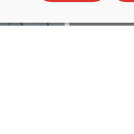
tronica
r Multimedia
Fagor Electronica
ions trabaja
Fagor Electró
liderar la
adquiere el n
vación
telemática de
ológica de
para fortalec