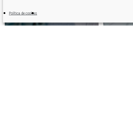
Política de cookies
Fagor Elec
Fago
Solut
para 
inno
Fagor Electronica
Fagor Electrónica
tecn