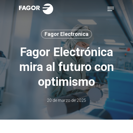
Skip
Menu
to
main
content
Fagor Electronica
Fagor Electrónica
mira al futuro con
optimismo
20 de marzo de 2025