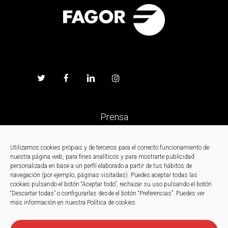
Prensa
Trabaja en Fagor
Utilizamos cookies propias y de terceros para el correcto funcionamiento de
nuestra página web, para fines analíticos y para mostrarte publicidad
personalizada en base a un perfil elaborado a partir de tus hábitos de
Noticias
navegación (por ejemplo, páginas visitadas). Puedes aceptar todas las
cookies pulsando el botón “Aceptar todo”, rechazar su uso pulsando el botón
“Descartar todas” o configurarlas desde el botón “Preferencias”. Puedes ver
Contacto
más información en nuestra Política de cookies.