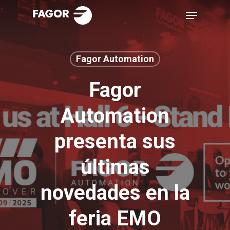
Skip
Menu
to
main
content
Fagor Automation
Fagor
Automation
presenta sus
últimas
novedades en la
feria EMO