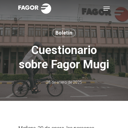
Skip
Menu
to
main
content
Boletín
Cuestionario
sobre Fagor Mugi
28 de enero de 2025