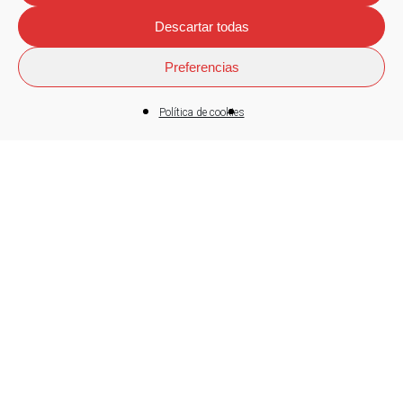
Descartar todas
Preferencias
Política de cookies
Boletín
Fagor envía 3,4 toneladas de
alimentos al campamento de
personas refugiadas de Lesbos