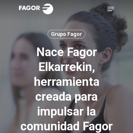
Skip
Menu
to
main
content
Grupo Fagor
Nace Fagor
Elkarrekin,
herramienta
creada para
impulsar la
comunidad Fagor