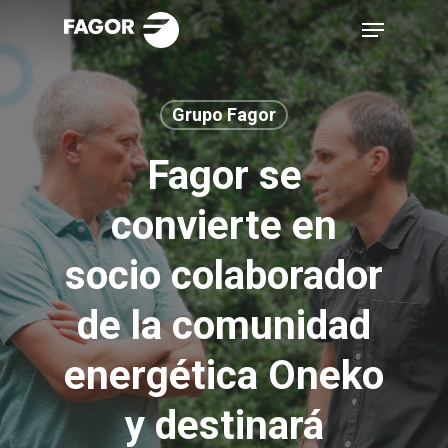
Skip
Menu
to
main
content
Grupo Fagor
Fagor se
convierte en
socio colaborador
de la comunidad
energética Oneko
y destinará