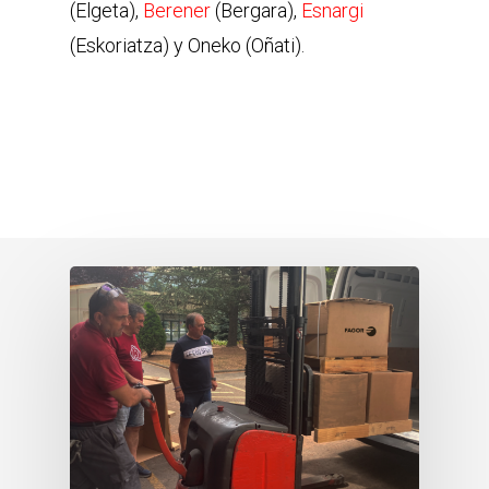
(Elgeta),
Berener
(Bergara),
Esnargi
(Eskoriatza) y Oneko (Oñati).