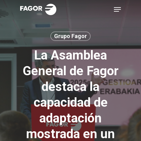
Skip
Menu
to
main
content
Grupo Fagor
La Asamblea
General de Fagor
destaca la
capacidad de
adaptación
mostrada en un