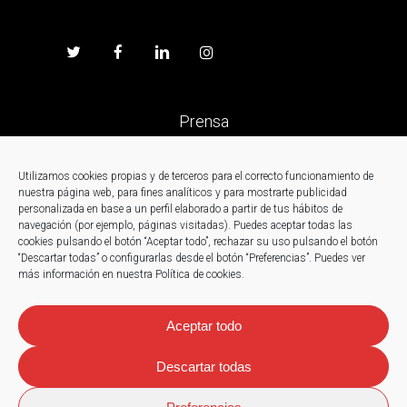
Prensa
Trabaja en Fagor
Utilizamos cookies propias y de terceros para el correcto funcionamiento de
nuestra página web, para fines analíticos y para mostrarte publicidad
personalizada en base a un perfil elaborado a partir de tus hábitos de
Noticias
navegación (por ejemplo, páginas visitadas). Puedes aceptar todas las
cookies pulsando el botón “Aceptar todo”, rechazar su uso pulsando el botón
“Descartar todas” o configurarlas desde el botón “Preferencias”. Puedes ver
Contacto
más información en nuestra Política de cookies.
Aceptar todo
Descartar todas