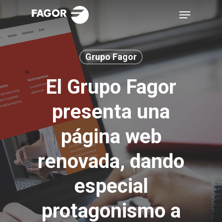
Skip
Menu
to
main
content
Grupo Fagor
El Grupo Fagor
presenta una
página web
renovada, dando
especial
protagonismo a