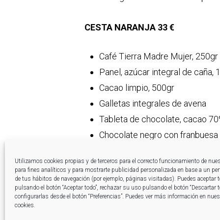
CESTA NARANJA 33 €
Café Tierra Madre Mujer, 250gr
Panel, azúcar integral de caña, 
Cacao limpio, 500gr
Galletas integrales de avena
Tableta de chocolate, cacao 7
Chocolate negro con franbuesa
Té rooibos con canela y naranja
Utilizamos cookies propias y de terceros para el correcto funcionamiento de nue
para fines analíticos y para mostrarte publicidad personalizada en base a un perfi
de tus hábitos de navegación (por ejemplo, páginas visitadas). Puedes aceptar 
CESTA VERDE: 43 €
pulsando el botón “Aceptar todo”, rechazar su uso pulsando el botón “Descartar 
configurarlas desde el botón “Preferencias”. Puedes ver más información en nuest
cookies.
Café Oro Etiopía, 250gr