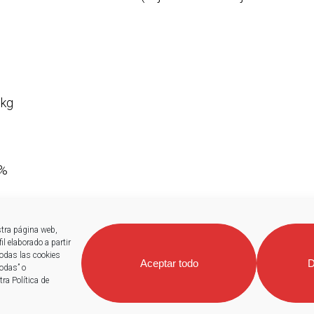
1kg
0%
stra página web,
l elaborado a partir
todas las cookies
Aceptar todo
D
todas” o
ra Política de