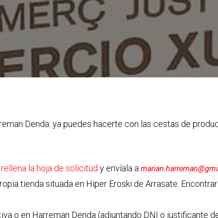
reman Denda: ya puedes hacerte con las cestas de produc
,
rellena la hoja de solicitud
y envíala a
marian.harreman@gma
ropia tienda situada en Hiper Eroski de Arrasate. Encontrará
iva o en Harreman Denda (adjuntando DNI o justificante d