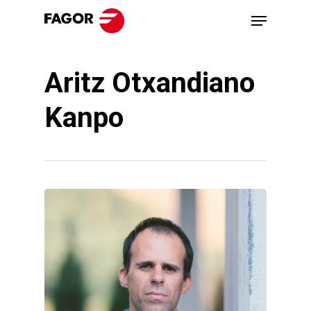
Skip
Menu
to
main
Aritz Otxandiano
content
Kanpo