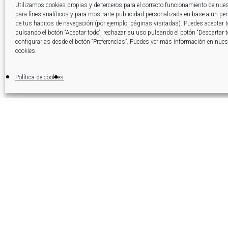
Cadena de alimentación
Utilizamos cookies propias y de terceros para el correcto funcionamiento de nue
para fines analíticos y para mostrarte publicidad personalizada en base a un perfi
de tus hábitos de navegación (por ejemplo, páginas visitadas). Puedes aceptar 
Tokixan pretende incidir en todo e
pulsando el botón “Aceptar todo”, rechazar su uso pulsando el botón “Descartar 
configurarlas desde el botón “Preferencias”. Puedes ver más información en nuest
la realidad actual, y aplicar accion
cookies.
Fagor Ederlan, así como diseñando 
Política de cookies