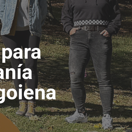
 para
anía
goiena