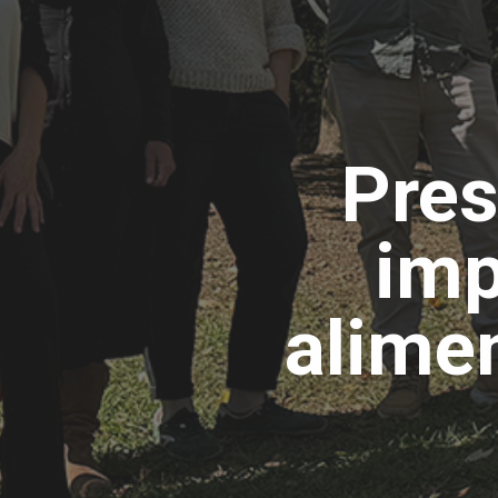
Pres
imp
alime