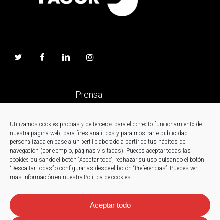
Prensa
Trabaja en Fagor
Utilizamos cookies propias y de terceros para el correcto funcionamiento de
nuestra página web, para fines analíticos y para mostrarte publicidad
personalizada en base a un perfil elaborado a partir de tus hábitos de
Noticias
navegación (por ejemplo, páginas visitadas). Puedes aceptar todas las
cookies pulsando el botón “Aceptar todo”, rechazar su uso pulsando el botón
“Descartar todas” o configurarlas desde el botón “Preferencias”. Puedes ver
Contacto
más información en nuestra Política de cookies.
Aceptar todo