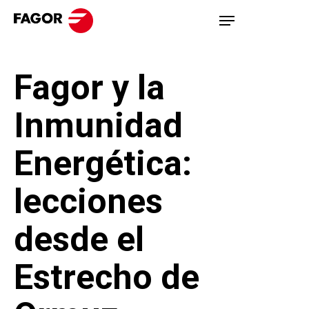
Skip
Menu
to
main
Fagor y la
content
Inmunidad
Energética:
lecciones
desde el
Estrecho de