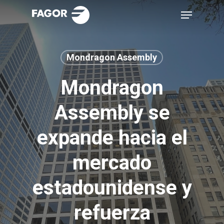
Skip
Menu
to
main
content
Mondragon Assembly
Mondragon
Assembly se
expande hacia el
mercado
estadounidense y
refuerza