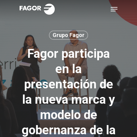
Skip
Menu
to
main
content
Grupo Fagor
Fagor participa
en la
presentación de
la nueva marca y
modelo de
gobernanza de la