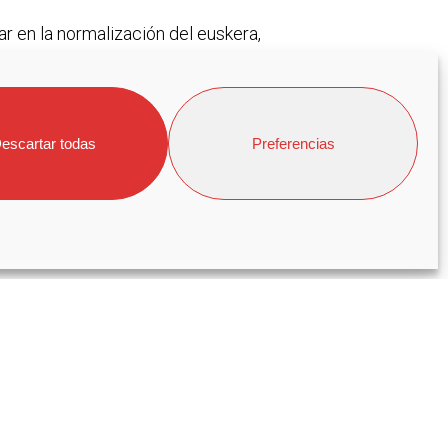
r en la normalización del euskera,
valuar, certificar y reconocer la
escartar todas
Preferencias
 euskera: nivel básico, nivel medio y
n, relación con otras empresas…) y