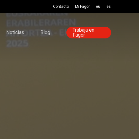
Contacto
Mi Fagor
eu
es
Trabaja en
Noticias
Blog
Fagor