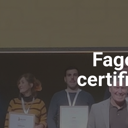
Fag
certi