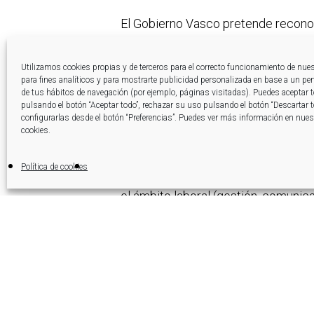
El Gobierno Vasco pretende reconoce
“para que esta apuesta llegue a cada
evolución del euskera en la activida
Utilizamos cookies propias y de terceros para el correcto funcionamiento de nue
para fines analíticos y para mostrarte publicidad personalizada en base a un perfi
de tus hábitos de navegación (por ejemplo, páginas visitadas). Puedes aceptar 
pulsando el botón “Aceptar todo”, rechazar su uso pulsando el botón “Descartar 
Tres niveles
configurarlas desde el botón “Preferencias”. Puedes ver más información en nuest
cookies.
Bikain, certificado que nació en 200
Política de cookies
nivel superior. Generalmente, el Ju
el ámbito laboral (gestión, comunica