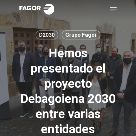
Skip
Menu
to
main
content
D2030
Grupo Fagor
Hemos
presentado el
proyecto
Debagoiena 2030
entre varias
entidades