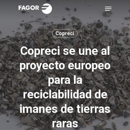
Skip
Menu
to
main
content
Copreci
Copreci se une al
proyecto europeo
para la
reciclabilidad de
imanes de tierras
raras