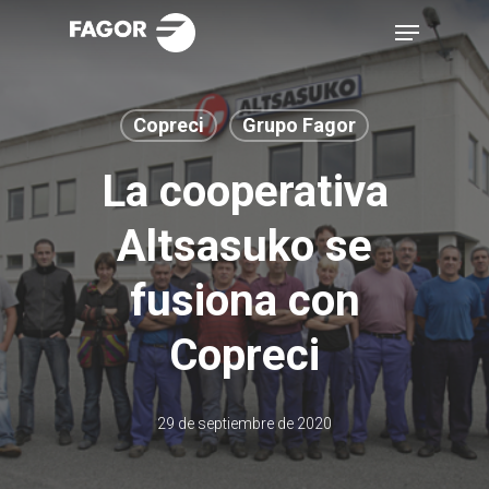
Skip
Menu
to
main
content
Copreci
Grupo Fagor
La cooperativa
Altsasuko se
fusiona con
Copreci
29 de septiembre de 2020