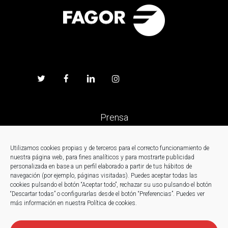
Prensa
Trabaja en Fagor
Utilizamos cookies propias y de terceros para el correcto funcionamiento de
nuestra página web, para fines analíticos y para mostrarte publicidad
personalizada en base a un perfil elaborado a partir de tus hábitos de
Noticias
navegación (por ejemplo, páginas visitadas). Puedes aceptar todas las
cookies pulsando el botón “Aceptar todo”, rechazar su uso pulsando el botón
“Descartar todas” o configurarlas desde el botón “Preferencias”. Puedes ver
Contacto
más información en nuestra Política de cookies.