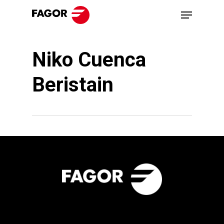
Skip
Menu
to
main
Niko Cuenca
content
Beristain