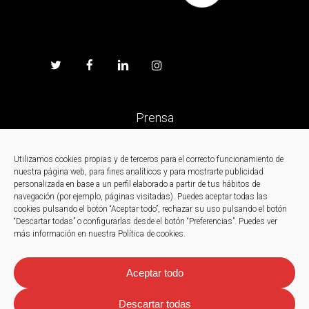
Prensa
Trabaja en Fagor
Utilizamos cookies propias y de terceros para el correcto funcionamiento de
nuestra página web, para fines analíticos y para mostrarte publicidad
personalizada en base a un perfil elaborado a partir de tus hábitos de
Noticias
navegación (por ejemplo, páginas visitadas). Puedes aceptar todas las
cookies pulsando el botón “Aceptar todo”, rechazar su uso pulsando el botón
“Descartar todas” o configurarlas desde el botón “Preferencias”. Puedes ver
Contacto
más información en nuestra Política de cookies.
Aceptar todo
Descartar todas