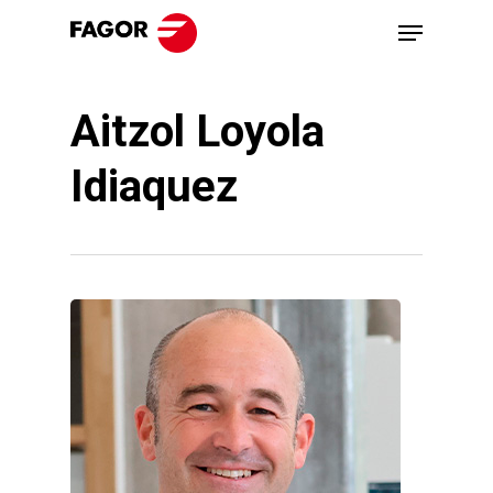
Skip
Menu
to
main
Aitzol Loyola
content
Idiaquez